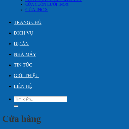
CỬA CUỐN LƯỚI INOX
CỬA INOX
TRANG CHỦ
DỊCH VỤ
DỰ ÁN
NHÀ MÁY
TIN TỨC
GIỚI THIỆU
LIÊN HỆ
Tìm
kiếm:
Cửa hàng