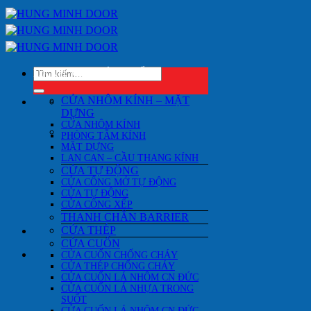
Bỏ
qua
nội
dung
Tìm
DANH MỤC SẢN PHẨM
kiếm:
CỬA NHÔM KÍNH – MẶT
DỰNG
CỬA NHÔM KÍNH
PHÒNG TẮM KÍNH
MẶT DỰNG
LAN CAN – CẦU THANG KÍNH
CỬA TỰ ĐỘNG
CỬA CỔNG MỞ TỰ ĐỘNG
CỬA TỰ ĐỘNG
CỬA CỔNG XẾP
THANH CHẮN BARRIER
CỬA THÉP
CỬA CUỐN
CỬA CUỐN CHỐNG CHÁY
CỬA THÉP CHỐNG CHÁY
CỬA CUỐN LÁ NHÔM CN ĐỨC
CỬA CUỐN LÁ NHỰA TRONG
SUỐT
CỬA CUỐN LÁ NHÔM CN ĐỨC