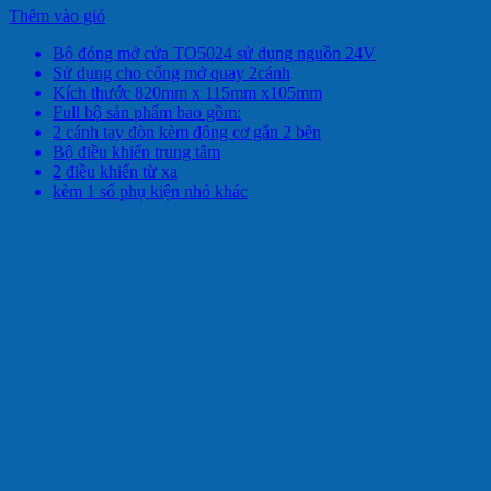
Thêm vào giỏ
Bộ đóng mở cửa TO5024 sử dụng nguồn 24V
Sử dụng cho cổng mở quay 2cánh
Kích thước 820mm x 115mm x105mm
Full bộ sản phẩm bao gồm:
2 cánh tay đòn kèm động cơ gắn 2 bên
Bộ điều khiển trung tâm
2 điều khiển từ xa
kèm 1 số phụ kiện nhỏ khác