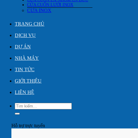
CỬA CUỐN LƯỚI INOX
CỬA INOX
TRANG CHỦ
DỊCH VỤ
DỰ ÁN
NHÀ MÁY
TIN TỨC
GIỚI THIỆU
LIÊN HỆ
Tìm
kiếm:
Hỗ trợ trực tuyến