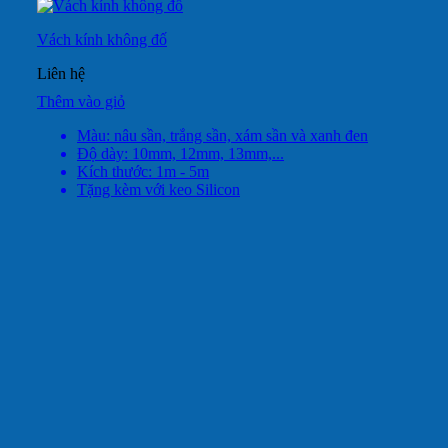
Vách kính không đố
Liên hệ
Thêm vào giỏ
Màu: nâu sần, trắng sần, xám sần và xanh đen
Độ dày: 10mm, 12mm, 13mm,...
Kích thước: 1m - 5m
Tặng kèm với keo Silicon