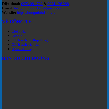
Điện thoại:
0933 081 782
&
0934 126 288
Email:
hungminhdoor126@gmail.com
Website:
https://hungminhdoor.vn/
VỀ CÔNG TY
Giới thiệu
Liên hệ
Chính sách thu thập thông tin
Chính sách bảo mật
Dự án đã thi công
BẢN ĐỒ CHỈ ĐƯỜNG