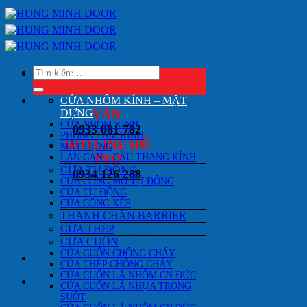
Bỏ
qua
nội
dung
Tìm
DANH MỤC SẢN PHẨM
kiếm:
HOTLINE TƯ
CỬA NHÔM KÍNH – MẶT
DỰNG
VẤN
CỬA NHÔM KÍNH
0933 081 782
PHÒNG TẮM KÍNH
HOTLINE HỖ
MẶT DỰNG
LAN CAN – CẦU THANG KÍNH
TRỢ
CỬA TỰ ĐỘNG
0934 126 288
CỬA CỔNG MỞ TỰ ĐỘNG
CỬA TỰ ĐỘNG
CỬA CỔNG XẾP
THANH CHẮN BARRIER
ÊN CÁC LOẠI CỬA KÍNH
CỬA THÉP
CỬA CUỐN
CỬA CUỐN CHỐNG CHÁY
CỬA THÉP CHỐNG CHÁY
CỬA CUỐN LÁ NHÔM CN ĐỨC
CỬA CUỐN LÁ NHỰA TRONG
SUỐT