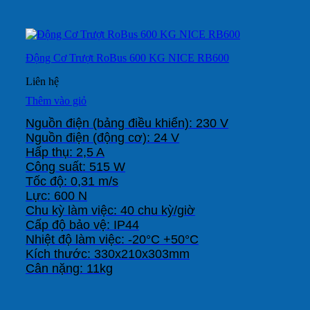
Động Cơ Trượt RoBus 600 KG NICE RB600
Liên hệ
Thêm vào giỏ
Nguồn điện (bảng điều khiển): 230 V

Nguồn điện (động cơ): 24 V

Hấp thụ: 2,5 A

Công suất: 515 W

Tốc độ: 0,31 m/s

Lực: 600 N

Chu kỳ làm việc: 40 chu kỳ/giờ

Cấp độ bảo vệ: IP44

Nhiệt độ làm việc: -20°C +50°C

Kích thước: 330x210x303mm

Cân nặng: 11kg