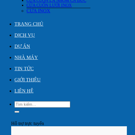
CỬA CUỐN LÁ NHÔM CN ĐỨC
CỬA CUỐN LƯỚI INOX
CỬA INOX
TRANG CHỦ
DỊCH VỤ
DỰ ÁN
NHÀ MÁY
TIN TỨC
GIỚI THIỆU
LIÊN HỆ
Tìm
kiếm:
Hỗ trợ trực tuyến