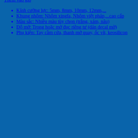
Kính cường lực: 5mm, 8mm, 10mm, 12mm,...
Khung nhôm: Nhôm xingfa, Nhôm việt pháp,...cao cấp
Màu sắc: Nhiều màu tùy chọn (trắng, xám, nâu)
Độ mờ: Trong hoặc mờ đục riêng tư (dán decal mờ)
Phụ kiện: Tay cầm cửa, thanh mở quay, ốc vít, keosilicon