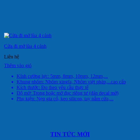
Cửa đi mở lùa 4 cánh
Liên hệ
Thêm vào giỏ
Kính cường lực: 5mm, 8mm, 10mm, 12mm,...
Khung nhôm: Nhôm xingfa, Nhôm việt pháp,...cao cấp
Kích thước: Đo theo yêu cầu thực tế
Độ mờ: Trong hoặc mờ đục riêng tư (dán decal mờ)
Phụ kiện: Nẹp gia cố, keo silicon, tay nắm cửa,...
TIN TỨC MỚI