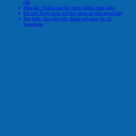
cấp
Màu sắc: Nhiều màu tùy chọn (trắng, xám, nâu)
Độ mờ: Trong hoặc mờ đục riêng tư (dán decal mờ)
Phụ kiện: Tay cầm cửa, thanh mở quay, ốc vít,
keosilicon