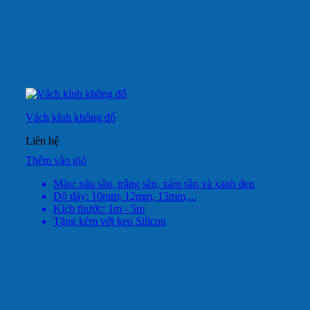
Vách kính không đố
Liên hệ
Thêm vào giỏ
Màu: nâu sần, trắng sần, xám sần và xanh đen
Độ dày: 10mm, 12mm, 13mm,...
Kích thước: 1m - 5m
Tặng kèm với keo Silicon