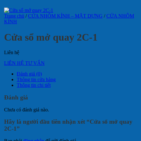
Trang chủ
/
CỬA NHÔM KÍNH – MẶT DỰNG
/
CỬA NHÔM
KÍNH
Cửa sổ mở quay 2C-1
Liên hệ
LIÊN HỆ TƯ VẤN
Đánh giá (0)
Thông tin cửa hàng
Thông tin chi tiết
Đánh giá
Chưa có đánh giá nào.
Hãy là người đầu tiên nhận xét “Cửa sổ mở quay
2C-1”
Bạn phải
đăng nhập
để gửi đánh giá.