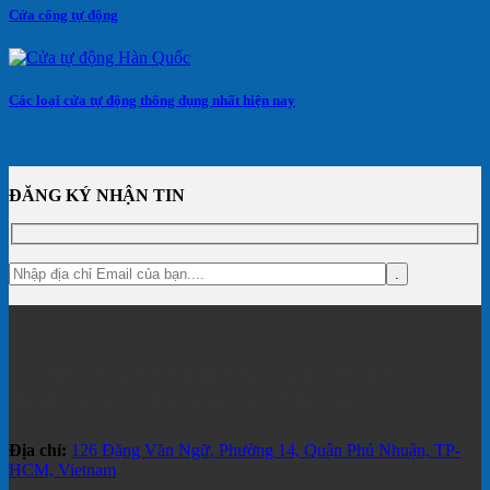
Cửa cổng tự động
Các loại cửa tự động thông dụng nhất hiện nay
ĐĂNG KÝ NHẬN TIN
CÔNG TY CỔ PHẦN SẢN XUẤT
THƯƠNG MẠI HÙNG MINH
Địa chỉ:
126 Đặng Văn Ngữ, Phường 14, Quận Phú Nhuận, TP-
HCM, Vietnam