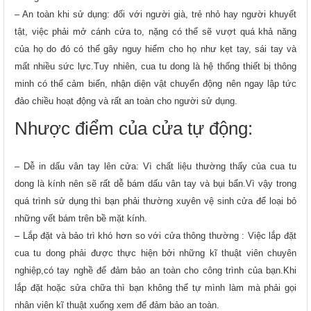
– An toàn khi sử dụng: đối với người già, trẻ nhỏ hay người khuyết
tật, việc phải mở cánh cửa to, nặng có thể sẽ vượt quá khả năng
của họ do đó có thể gây nguy hiểm cho họ như kẹt tay, sái tay và
mất nhiều sức lực.Tuy nhiên, cua tu dong là hệ thống thiết bị thông
minh có thể cảm biến, nhận diện vật chuyển động nên ngay lập tức
đảo chiều hoạt động và rất an toàn cho người sử dụng.
Nhược điểm của cửa tự động:
– Dễ in dấu vân tay lên cửa: Vì chất liệu thường thấy của cua tu
dong là kính nên sẽ rất dễ bám dấu vân tay và bụi bẩn.Vì vậy trong
quá trình sử dụng thì bạn phải thường xuyên vệ sinh cửa để loại bỏ
những vết bám trên bề mặt kính.
– Lắp đặt và bảo trì khó hơn so với cửa thông thường : Việc lắp đặt
cua tu dong phải được thực hiện bởi những kĩ thuật viên chuyên
nghiệp,có tay nghề để đảm bảo an toàn cho công trình của bạn.Khi
lắp đặt hoặc sửa chữa thì bạn không thể tự mình làm mà phải gọi
nhân viên kĩ thuật xuống xem để đảm bảo an toàn.