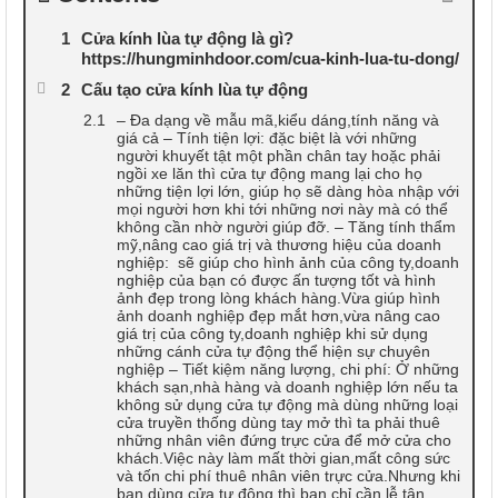
Cửa kính lùa tự động là gì?
https://hungminhdoor.com/cua-kinh-lua-tu-dong/
Cấu tạo cửa kính lùa tự động
– Đa dạng về mẫu mã,kiểu dáng,tính năng và
giá cả – Tính tiện lợi: đặc biệt là với những
người khuyết tật một phần chân tay hoặc phải
ngồi xe lăn thì cửa tự động mang lại cho họ
những tiện lợi lớn, giúp họ sẽ dàng hòa nhập với
mọi người hơn khi tới những nơi này mà có thể
không cần nhờ người giúp đỡ. – Tăng tính thẩm
mỹ,nâng cao giá trị và thương hiệu của doanh
nghiệp: sẽ giúp cho hình ảnh của công ty,doanh
nghiệp của bạn có được ấn tượng tốt và hình
ảnh đẹp trong lòng khách hàng.Vừa giúp hình
ảnh doanh nghiệp đẹp mắt hơn,vừa nâng cao
giá trị của công ty,doanh nghiệp khi sử dụng
những cánh cửa tự động thể hiện sự chuyên
nghiệp – Tiết kiệm năng lượng, chi phí: Ở những
khách sạn,nhà hàng và doanh nghiệp lớn nếu ta
không sử dụng cửa tự động mà dùng những loại
cửa truyền thống dùng tay mở thì ta phải thuê
những nhân viên đứng trực cửa để mở cửa cho
khách.Việc này làm mất thời gian,mất công sức
và tốn chi phí thuê nhân viên trực cửa.Nhưng khi
bạn dùng cửa tự động thì bạn chỉ cần lễ tân