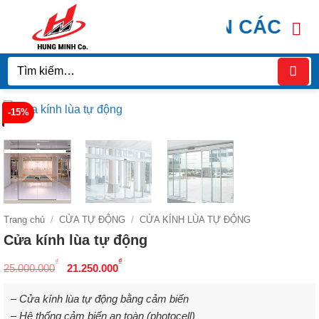
Bỏ
INH DOOR CHUYÊN CÁC LOẠI CỬ
qua
nội
dung
Tìm
kiếm:
-15%
Trang chủ
/
CỬA TỰ ĐỘNG
/
CỬA KÍNH LÙA TỰ ĐỘNG
Cửa kính lùa tự động
Giá
Giá
₫
₫
25.000.000
21.250.000
gốc
hiện
là:
tại
– Cửa kính lùa tự động bằng cảm biến
25.000.000₫.
là:
– Hệ thống cảm biến an toàn (photocell)