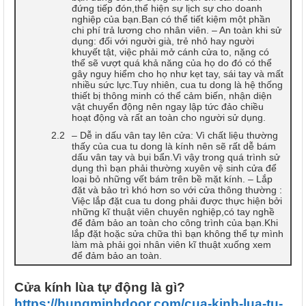
đứng tiếp đón,thể hiện sự lịch sự cho doanh
nghiệp của bạn.Bạn có thể tiết kiệm một phần
chi phí trả lương cho nhân viên. – An toàn khi sử
dụng: đối với người già, trẻ nhỏ hay người
khuyết tật, việc phải mở cánh cửa to, nặng có
thể sẽ vượt quá khả năng của họ do đó có thể
gây nguy hiểm cho họ như kẹt tay, sái tay và mất
nhiều sức lực.Tuy nhiên, cua tu dong là hệ thống
thiết bị thông minh có thể cảm biến, nhận diện
vật chuyển động nên ngay lập tức đảo chiều
hoạt động và rất an toàn cho người sử dụng.
– Dễ in dấu vân tay lên cửa: Vì chất liệu thường
thấy của cua tu dong là kính nên sẽ rất dễ bám
dấu vân tay và bụi bẩn.Vì vậy trong quá trình sử
dụng thì bạn phải thường xuyên vệ sinh cửa để
loại bỏ những vết bám trên bề mặt kính. – Lắp
đặt và bảo trì khó hơn so với cửa thông thường :
Việc lắp đặt cua tu dong phải được thực hiện bởi
những kĩ thuật viên chuyên nghiệp,có tay nghề
để đảm bảo an toàn cho công trình của bạn.Khi
lắp đặt hoặc sửa chữa thì bạn không thể tự mình
làm mà phải gọi nhân viên kĩ thuật xuống xem
để đảm bảo an toàn.
Cửa kính lùa tự động là gì?
https://hungminhdoor.com/cua-kinh-lua-tu-