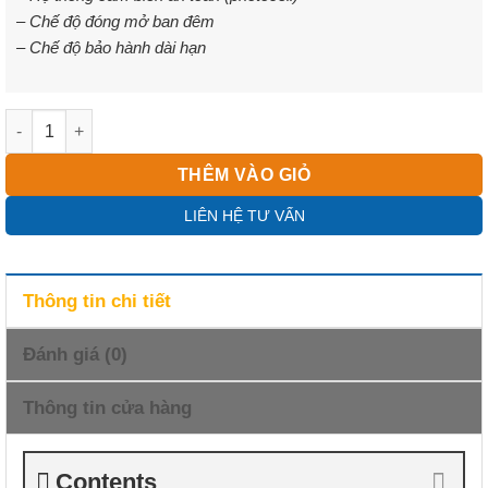
21.250.000₫.
– Chế độ đóng mở ban đêm
– Chế độ bảo hành dài hạn
Cửa kính lùa tự động số lượng
THÊM VÀO GIỎ
LIÊN HỆ TƯ VẤN
Thông tin chi tiết
Đánh giá (0)
Thông tin cửa hàng
Contents