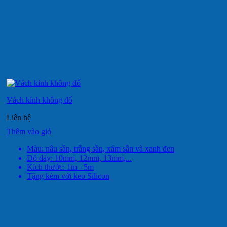
Vách kính không đố
Liên hệ
Thêm vào giỏ
Màu: nâu sần, trắng sần, xám sần và xanh đen
Độ dày: 10mm, 12mm, 13mm,...
Kích thước: 1m - 5m
Tặng kèm với keo Silicon