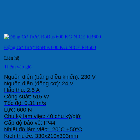
Động Cơ Trượt RoBus 600 KG NICE RB600
Liên hệ
Thêm vào giỏ
Nguồn điện (bảng điều khiển): 230 V

Nguồn điện (động cơ): 24 V

Hấp thụ: 2,5 A

Công suất: 515 W

Tốc độ: 0,31 m/s

Lực: 600 N

Chu kỳ làm việc: 40 chu kỳ/giờ

Cấp độ bảo vệ: IP44

Nhiệt độ làm việc: -20°C +50°C

Kích thước: 330x210x303mm
