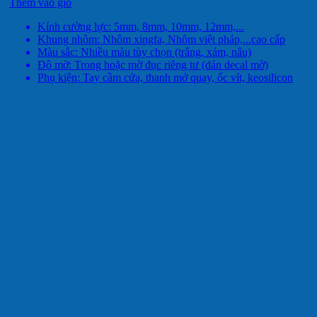
Thêm vào giỏ
Kính cường lực: 5mm, 8mm, 10mm, 12mm,...
Khung nhôm: Nhôm xingfa, Nhôm việt pháp,...cao cấp
Màu sắc: Nhiều màu tùy chọn (trắng, xám, nâu)
Độ mờ: Trong hoặc mờ đục riêng tư (dán decal mờ)
Phụ kiện: Tay cầm cửa, thanh mở quay, ốc vít, keosilicon