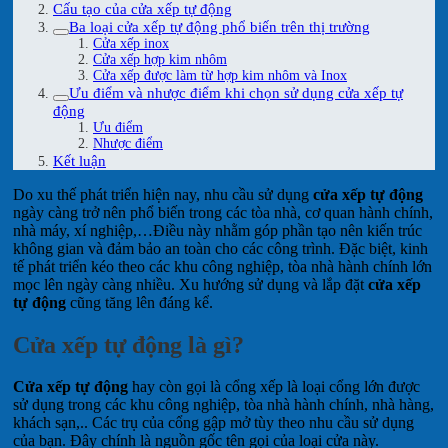
Cấu tạo của cửa xếp tự động
Ba loại cửa xếp tự động phổ biến trên thị trường
Cửa xếp inox
Cửa xếp hợp kim nhôm
Cửa xếp được làm từ hợp kim nhôm và Inox
Ưu điểm và nhược điểm khi chọn sử dụng cửa xếp tự
động
Ưu điểm
Nhược điểm
Kết luận
Do xu thế phát triển hiện nay, nhu cầu sử dụng
cửa xếp tự động
ngày càng trở nên phổ biến trong các tòa nhà, cơ quan hành chính,
nhà máy, xí nghiệp,…Điều này nhằm góp phần tạo nên kiến ​​trúc
không gian và đảm bảo an toàn cho các công trình. Đặc biệt, kinh
tế phát triển kéo theo các khu công nghiệp, tòa nhà hành chính lớn
mọc lên ngày càng nhiều. Xu hướng sử dụng và lắp đặt
cửa xếp
tự động
cũng tăng lên đáng kể.
Cửa xếp tự động là gì?
Cửa xếp tự động
hay còn gọi là cổng xếp là loại cổng lớn được
sử dụng trong các khu công nghiệp, tòa nhà hành chính, nhà hàng,
khách sạn,.. Các trụ của cổng gập mở tùy theo nhu cầu sử dụng
của bạn. Đây chính là nguồn gốc tên gọi của loại cửa này.