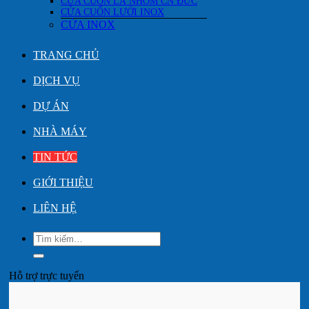
CỬA CUỐN LÁ NHÔM CN ĐỨC
CỬA CUỐN LƯỚI INOX
CỬA INOX
TRANG CHỦ
DỊCH VỤ
DỰ ÁN
NHÀ MÁY
TIN TỨC
GIỚI THIỆU
LIÊN HỆ
Tìm
kiếm:
Hỗ trợ trực tuyến