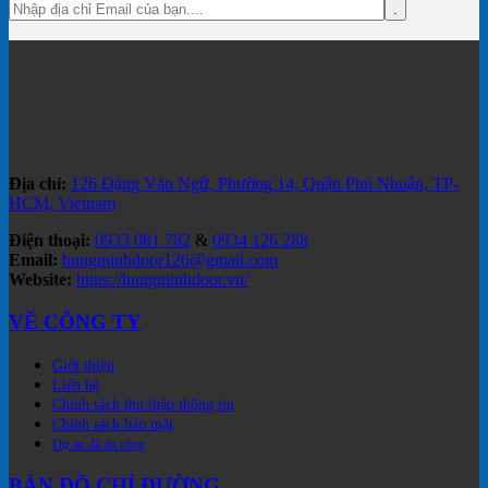
CÔNG TY CỔ PHẦN SẢN XUẤT
THƯƠNG MẠI HÙNG MINH
Địa chỉ:
126 Đặng Văn Ngữ, Phường 14, Quận Phú Nhuận, TP-
HCM, Vietnam
Điện thoại:
0933 081 782
&
0934 126 288
Email:
hungminhdoor126@gmail.com
Website:
https://hungminhdoor.vn/
VỀ CÔNG TY
Giới thiệu
Liên hệ
Chính sách thu thập thông tin
Chính sách bảo mật
Dự án đã thi công
BẢN ĐỒ CHỈ ĐƯỜNG