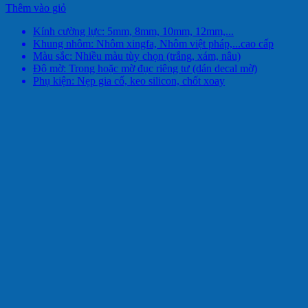
Thêm vào giỏ
Kính cường lực: 5mm, 8mm, 10mm, 12mm,...
Khung nhôm: Nhôm xingfa, Nhôm việt pháp,...cao cấp
Màu sắc: Nhiều màu tùy chọn (trắng, xám, nâu)
Độ mờ: Trong hoặc mờ đục riêng tư (dán decal mờ)
Phụ kiện: Nẹp gia cố, keo silicon, chốt xoay