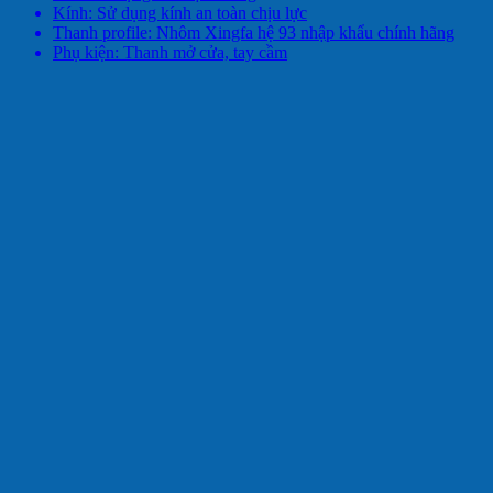
Kính: Sử dụng kính an toàn chịu lực
Thanh profile: Nhôm Xingfa hệ 93 nhập khẩu chính hãng
Phụ kiện: Thanh mở cửa, tay cầm