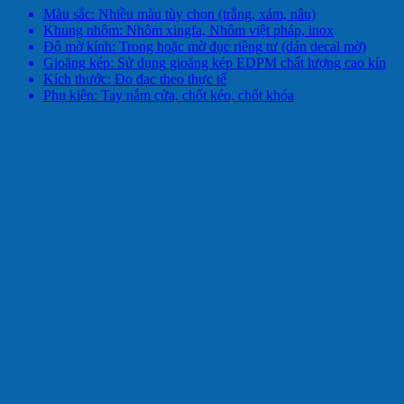
Màu sắc: Nhiều màu tùy chọn (trắng, xám, nâu)
Khung nhôm: Nhôm xingfa, Nhôm việt pháp, inox
Độ mờ kính: Trong hoặc mờ đục riêng tư (dán decal mờ)
Gioăng kép: Sử dụng gioăng kép EDPM chất lượng cao kín
Kích thước: Đo đạc theo thực tế
Phụ kiện: Tay nắm cửa, chốt kéo, chốt khóa