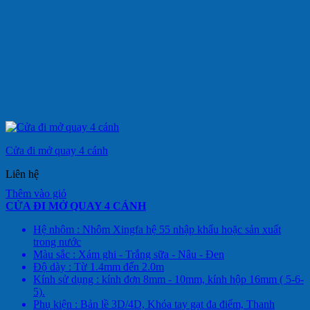
Cửa đi mở quay 4 cánh
Liên hệ
Thêm vào giỏ
CỬA ĐI MỞ QUAY 4 CÁNH
Hệ nhôm : Nhôm Xingfa hệ 55 nhập khẩu hoặc sản xuất
trong nước
Màu sắc : Xám ghi - Trắng sữa - Nâu - Đen
Độ dày : Từ 1.4mm đến 2.0m
Kính sử dụng : kính đơn 8mm - 10mm, kính hộp 16mm ( 5-6-
5).
Phụ kiện : Bản lề 3D/4D, Khóa tay gạt đa điểm, Thanh