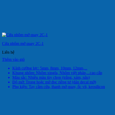
Cửa nhôm mở quay 2C-1
Liên hệ
Thêm vào giỏ
Kính cường lực: 5mm, 8mm, 10mm, 12mm,...
Khung nhôm: Nhôm xingfa, Nhôm việt pháp,...cao cấp
Màu sắc: Nhiều màu tùy chọn (trắng, xám, nâu)
Độ mờ: Trong hoặc mờ đục riêng tư (dán decal mờ)
Phụ kiện: Tay cầm cửa, thanh mở quay, ốc vít, keosilicon