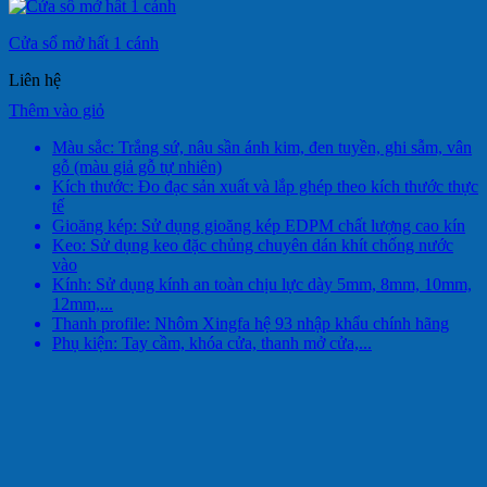
Cửa sổ mở hất 1 cánh
Liên hệ
Thêm vào giỏ
Màu sắc: Trắng sứ, nâu sần ánh kim, đen tuyền, ghi sẫm, vân
gỗ (màu giả gỗ tự nhiên)
Kích thước: Đo đạc sản xuất và lắp ghép theo kích thước thực
tế
Gioăng kép: Sử dụng gioăng kép EDPM chất lượng cao kín
Keo: Sử dụng keo đặc chủng chuyên dán khít chống nước
vào
Kính: Sử dụng kính an toàn chịu lực dày 5mm, 8mm, 10mm,
12mm,...
Thanh profile: Nhôm Xingfa hệ 93 nhập khẩu chính hãng
Phụ kiện: Tay cầm, khóa cửa, thanh mở cửa,...