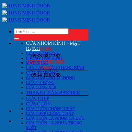
Bỏ
qua
nội
dung
Tìm
DANH MỤC SẢN PHẨM
kiếm:
HOTLINE TƯ
CỬA NHÔM KÍNH – MẶT
DỰNG
VẤN
CỬA NHÔM KÍNH
0933 081 782
PHÒNG TẮM KÍNH
HOTLINE HỖ
MẶT DỰNG
LAN CAN – CẦU THANG KÍNH
TRỢ
CỬA TỰ ĐỘNG
0934 126 288
CỬA CỔNG MỞ TỰ ĐỘNG
CỬA TỰ ĐỘNG
CỬA CỔNG XẾP
THANH CHẮN BARRIER
ÁC LOẠI CỬA KÍNH
CỬA THÉP
CỬA CUỐN
CỬA CUỐN CHỐNG CHÁY
CỬA THÉP CHỐNG CHÁY
CỬA CUỐN LÁ NHÔM CN ĐỨC
CỬA CUỐN LÁ NHỰA TRONG
SUỐT