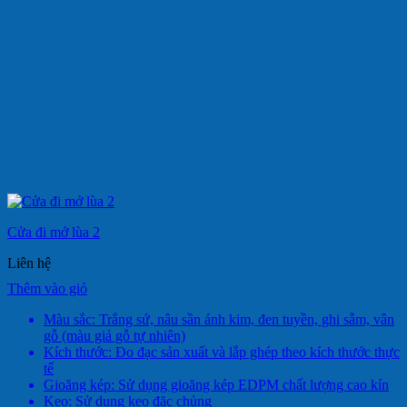
Cửa đi mở lùa 2
Liên hệ
Thêm vào giỏ
Màu sắc: Trắng sứ, nâu sần ánh kim, đen tuyền, ghi sẫm, vân
gỗ (màu giả gỗ tự nhiên)
Kích thước: Đo đạc sản xuất và lắp ghép theo kích thước thực
tế
Gioăng kép: Sử dụng gioăng kép EDPM chất lượng cao kín
Keo: Sử dụng keo đặc chủng