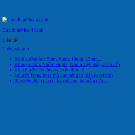
Cửa đi mở lùa 4 cánh
Liên hệ
Thêm vào giỏ
Kính cường lực: 5mm, 8mm, 10mm, 12mm,...
Khung nhôm: Nhôm xingfa, Nhôm việt pháp,...cao cấp
Kích thước: Đo theo yêu cầu thực tế
Độ mờ: Trong hoặc mờ đục riêng tư (dán decal mờ)
Phụ kiện: Nẹp gia cố, keo silicon, tay nắm cửa,...