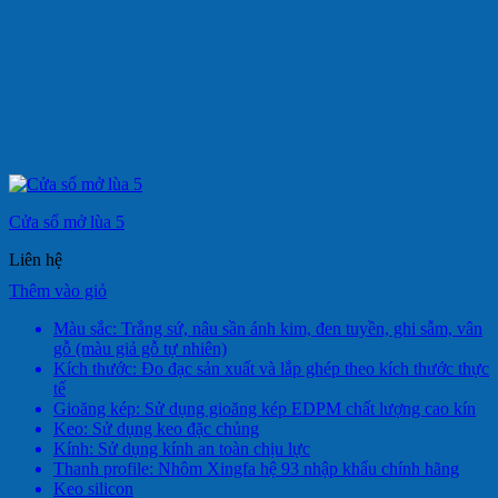
Cửa sổ mở lùa 5
Liên hệ
Thêm vào giỏ
Màu sắc: Trắng sứ, nâu sần ánh kim, đen tuyền, ghi sẫm, vân
gỗ (màu giả gỗ tự nhiên)
Kích thước: Đo đạc sản xuất và lắp ghép theo kích thước thực
tế
Gioăng kép: Sử dụng gioăng kép EDPM chất lượng cao kín
Keo: Sử dụng keo đặc chủng
Kính: Sử dụng kính an toàn chịu lực
Thanh profile: Nhôm Xingfa hệ 93 nhập khẩu chính hãng
Keo silicon