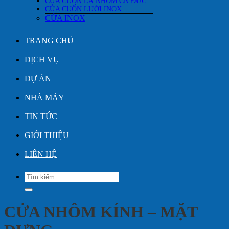
CỬA CUỐN LÁ NHÔM CN ĐỨC
CỬA CUỐN LƯỚI INOX
CỬA INOX
TRANG CHỦ
DỊCH VỤ
DỰ ÁN
NHÀ MÁY
TIN TỨC
GIỚI THIỆU
LIÊN HỆ
Tìm
kiếm:
CỬA NHÔM KÍNH – MẶT