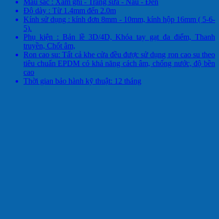
Màu sắc : Xám ghi - Trắng sữa - Nâu - Đen
Độ dày : Từ 1.4mm đến 2.0m
Kính sử dụng : kính đơn 8mm - 10mm, kính hộp 16mm ( 5-6-
5).
Phụ kiện : Bản lề 3D/4D, Khóa tay gạt đa điểm, Thanh
truyền, Chốt âm,
Ron cao su: Tất cả khe cửa đều được sử dụng ron cao su theo
tiêu chuẩn EPDM có khả năng cách âm, chống nước, độ bền
cao
Thời gian bảo hành kỹ thuật: 12 tháng