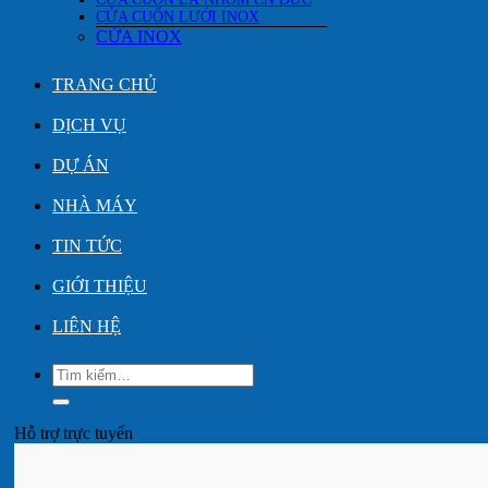
CỬA CUỐN LƯỚI INOX
CỬA INOX
TRANG CHỦ
DỊCH VỤ
DỰ ÁN
NHÀ MÁY
TIN TỨC
GIỚI THIỆU
LIÊN HỆ
Tìm
kiếm:
Hỗ trợ trực tuyến