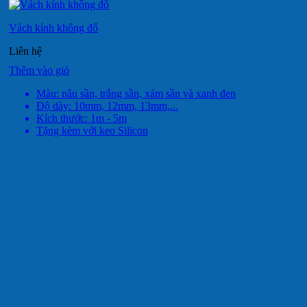
Vách kính không đố
Liên hệ
Thêm vào giỏ
Màu: nâu sần, trắng sần, xám sần và xanh đen
Độ dày: 10mm, 12mm, 13mm,...
Kích thước: 1m - 5m
Tặng kèm với keo Silicon