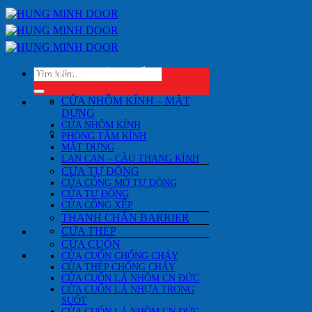
Bỏ
qua
nội
dung
Tìm
DANH MỤC SẢN PHẨM
kiếm:
CỬA NHÔM KÍNH – MẶT
DỰNG
CỬA NHÔM KÍNH
PHÒNG TẮM KÍNH
MẶT DỰNG
LAN CAN – CẦU THANG KÍNH
CỬA TỰ ĐỘNG
CỬA CỔNG MỞ TỰ ĐỘNG
CỬA TỰ ĐỘNG
CỬA CỔNG XẾP
THANH CHẮN BARRIER
CỬA THÉP
CỬA CUỐN
CỬA CUỐN CHỐNG CHÁY
CỬA THÉP CHỐNG CHÁY
CỬA CUỐN LÁ NHÔM CN ĐỨC
CỬA CUỐN LÁ NHỰA TRONG
SUỐT
CỬA CUỐN LÁ NHÔM CN ĐỨC