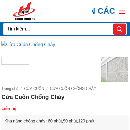
Bỏ
 MINH DOOR CHUYÊN CÁC LOẠI
qua
nội
dung
Tìm
kiếm:
Trang chủ
/
CỬA CUỐN
/
CỬA CUỐN CHỐNG CHÁY
Cửa Cuốn Chống Cháy
Liên hệ
Khả năng chống cháy: 60 phút,90 phút,120 phút