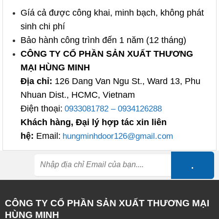
Gíá cả được công khai, minh bạch, không phát
sinh chi phí
Bảo hành công trình đến 1 năm (12 tháng)
CÔNG TY CỔ PHẦN SẢN XUẤT THƯƠNG
MẠI HÙNG MINH
Địa chỉ:
126 Dang Van Ngu St., Ward 13, Phu
Nhuan Dist., HCMC, Vietnam
Điện thoại:
0933081782 – 0934126288
Khách hàng, Đại lý hợp tác xin liên
hệ:
Email:
hungminhdoor126@gmail.com
CÔNG TY CỔ PHẦN SẢN XUẤT THƯƠNG MẠI
HÙNG MINH