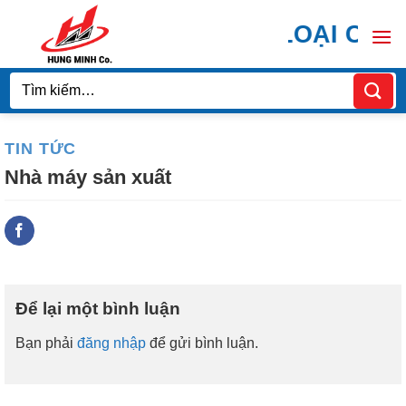
Bỏ
 DOOR CHUYÊN CÁC LOẠI CỬA 
qua
nội
dung
Tìm
kiếm:
TIN TỨC
Nhà máy sản xuất
Để lại một bình luận
Bạn phải
đăng nhập
để gửi bình luận.