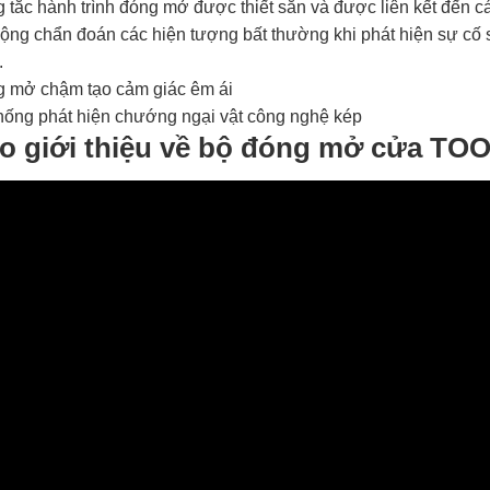
 tắc hành trình đóng mở được thiết sẵn và được liên kết đến cá
ộng chẩn đoán các hiện tượng bất thường khi phát hiện sự cố 
.
 mở chậm tạo cảm giác êm ái
hống phát hiện chướng ngại vật công nghệ kép
o giới thiệu về bộ đóng mở cửa TO