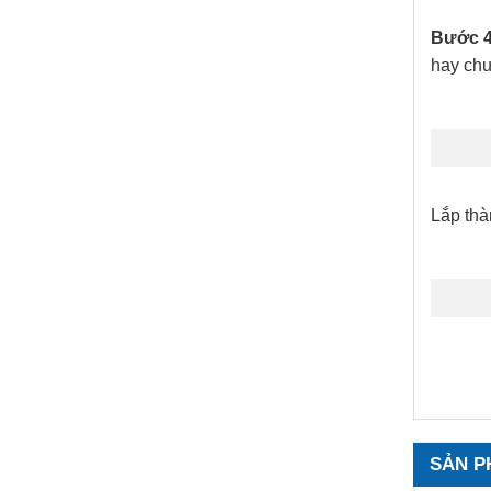
Bước 4
hay chư
Lắp thà
SẢN P