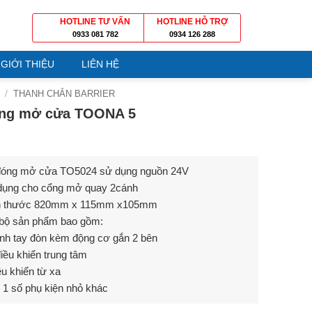
HOTLINE TƯ VẤN
HOTLINE HỖ TRỢ
0933 081 782
0934 126 288
GIỚI THIỆU
LIÊN HỆ
/
THANH CHẮN BARRIER
ng mở cửa TOONA 5
đóng mở cửa TO5024 sử dụng nguồn 24V
dụng cho cổng mở quay 2cánh
h thước 820mm x 115mm x105mm
 bộ sản phẩm bao gồm:
nh tay đòn kèm động cơ gắn 2 bên
iều khiển trung tâm
ều khiển từ xa
1 số phụ kiện nhỏ khác