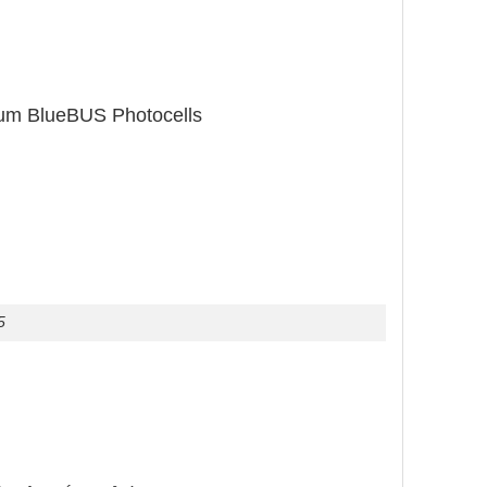
m BlueBUS Photocells
5