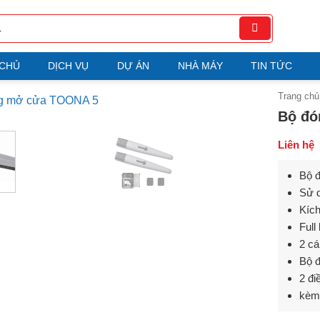
 CHỦ
DỊCH VỤ
DỰ ÁN
NHÀ MÁY
TIN TỨC
Trang chủ
Bộ đó
Liên hệ
Bộ 
Sử 
Kíc
Full
2 cá
Bộ đ
2 đi
kèm 