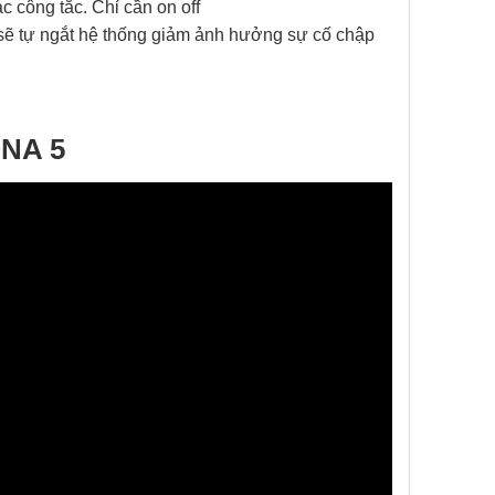
c công tắc. Chỉ cần on off
sẽ tự ngắt hệ thống giảm ảnh hưởng sự cố chập
ONA 5