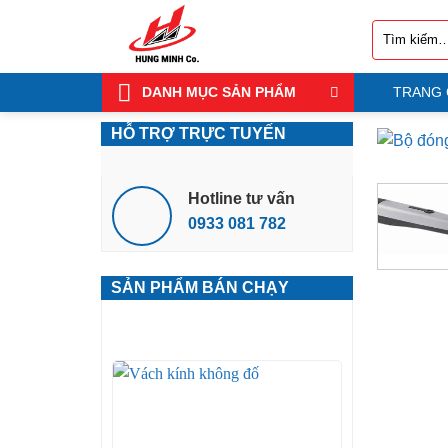
Bỏ
Tìm
qua
kiếm:
nội
dung
DANH MỤC SẢN PHẨM
TRANG
HỖ TRỢ TRỰC TUYẾN
Hotline tư vấn
0933 081 782
SẢN PHẨM BÁN CHẠY