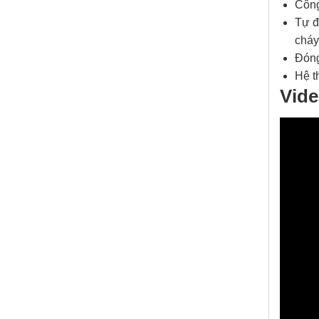
Công
Tự đ
cháy
Đóng
Hệ t
Vide