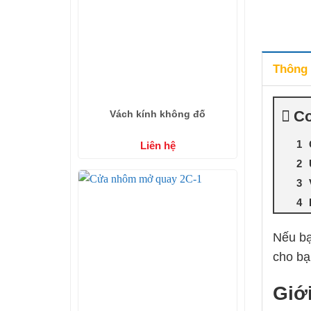
Thông t
Co
Vách kính không đố
Liên hệ
Nếu bạ
cho bạ
Giớ