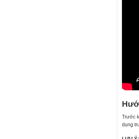
Hướn
Trước k
dụng tr
LƯU Ý: