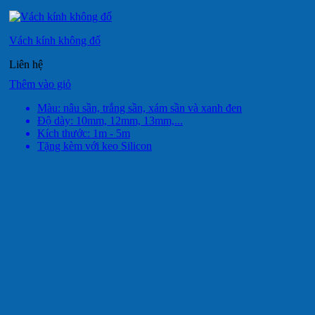
Vách kính không đố
Liên hệ
Thêm vào giỏ
Màu: nâu sần, trắng sần, xám sần và xanh đen
Độ dày: 10mm, 12mm, 13mm,...
Kích thước: 1m - 5m
Tặng kèm với keo Silicon