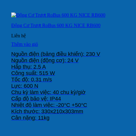
Động Cơ Trượt RoBus 600 KG NICE RB600
Liên hệ
Thêm vào giỏ
Nguồn điện (bảng điều khiển): 230 V

Nguồn điện (động cơ): 24 V

Hấp thụ: 2,5 A

Công suất: 515 W

Tốc độ: 0,31 m/s

Lực: 600 N

Chu kỳ làm việc: 40 chu kỳ/giờ

Cấp độ bảo vệ: IP44

Nhiệt độ làm việc: -20°C +50°C

Kích thước: 330x210x303mm

Cân nặng: 11kg