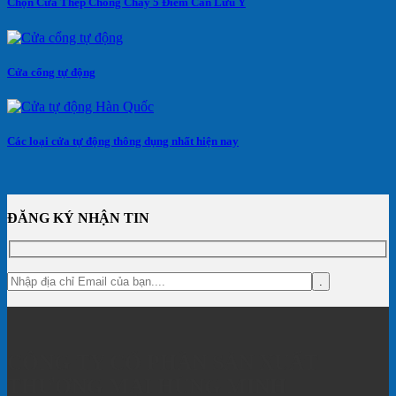
Chọn Cửa Thép Chống Cháy 5 Điểm Cần Lưu Ý
Cửa cổng tự động
Các loại cửa tự động thông dụng nhất hiện nay
ĐĂNG KÝ NHẬN TIN
CÔNG TY CỔ PHẦN SẢN XUẤT
THƯƠNG MẠI HÙNG MINH