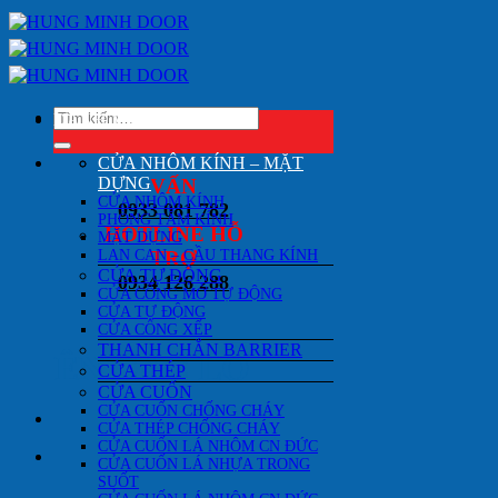
Bỏ
qua
nội
dung
Tìm
DANH MỤC SẢN PHẨM
kiếm:
HOTLINE TƯ
CỬA NHÔM KÍNH – MẶT
DỰNG
VẤN
CỬA NHÔM KÍNH
0933 081 782
PHÒNG TẮM KÍNH
HOTLINE HỖ
MẶT DỰNG
LAN CAN – CẦU THANG KÍNH
TRỢ
CỬA TỰ ĐỘNG
0934 126 288
CỬA CỔNG MỞ TỰ ĐỘNG
CỬA TỰ ĐỘNG
CỬA CỔNG XẾP
THANH CHẮN BARRIER
ÊN CÁC LOẠI CỬA KÍNH
CỬA THÉP
CỬA CUỐN
CỬA CUỐN CHỐNG CHÁY
CỬA THÉP CHỐNG CHÁY
CỬA CUỐN LÁ NHÔM CN ĐỨC
CỬA CUỐN LÁ NHỰA TRONG
SUỐT