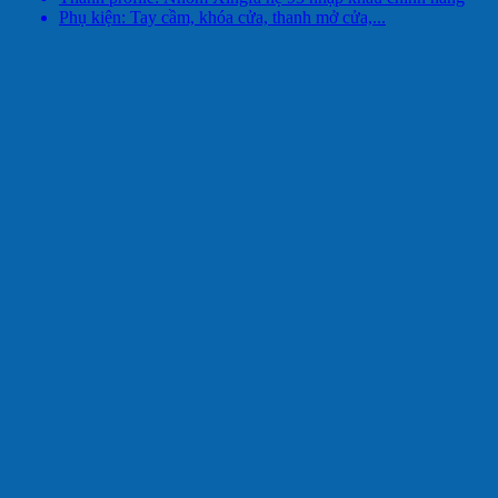
Phụ kiện: Tay cầm, khóa cửa, thanh mở cửa,...