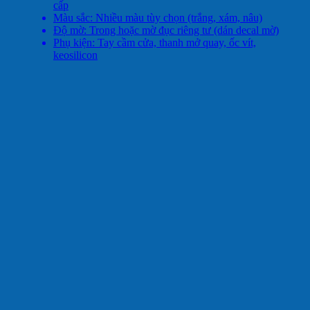
cấp
Màu sắc: Nhiều màu tùy chọn (trắng, xám, nâu)
Độ mờ: Trong hoặc mờ đục riêng tư (dán decal mờ)
Phụ kiện: Tay cầm cửa, thanh mở quay, ốc vít,
keosilicon