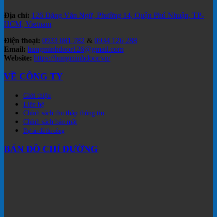
Địa chỉ:
126 Đặng Văn Ngữ, Phường 14, Quận Phú Nhuận, TP-
HCM, Vietnam
Điện thoại:
0933 081 782
&
0934 126 288
Email:
hungminhdoor126@gmail.com
Website:
https://hungminhdoor.vn/
VỀ CÔNG TY
Giới thiệu
Liên hệ
Chính sách thu thập thông tin
Chính sách bảo mật
Dự án đã thi công
BẢN ĐỒ CHỈ ĐƯỜNG