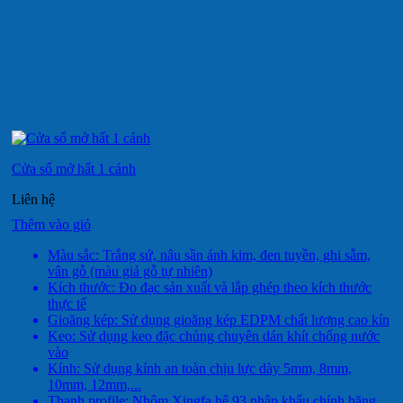
Cửa sổ mở hất 1 cánh
Liên hệ
Thêm vào giỏ
Màu sắc: Trắng sứ, nâu sần ánh kim, đen tuyền, ghi sẫm,
vân gỗ (màu giả gỗ tự nhiên)
Kích thước: Đo đạc sản xuất và lắp ghép theo kích thước
thực tế
Gioăng kép: Sử dụng gioăng kép EDPM chất lượng cao kín
Keo: Sử dụng keo đặc chủng chuyên dán khít chống nước
vào
Kính: Sử dụng kính an toàn chịu lực dày 5mm, 8mm,
10mm, 12mm,...
Thanh profile: Nhôm Xingfa hệ 93 nhập khẩu chính hãng