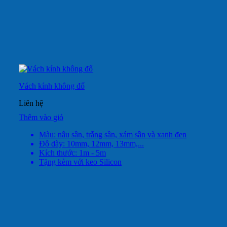
Vách kính không đố
Liên hệ
Thêm vào giỏ
Màu: nâu sần, trắng sần, xám sần và xanh đen
Độ dày: 10mm, 12mm, 13mm,...
Kích thước: 1m - 5m
Tặng kèm với keo Silicon