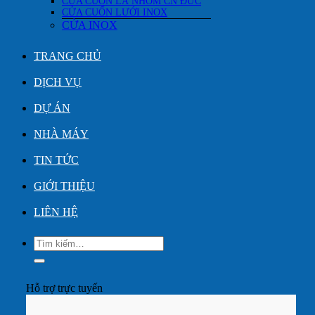
CỬA CUỐN LÁ NHÔM CN ĐỨC
CỬA CUỐN LƯỚI INOX
CỬA INOX
TRANG CHỦ
DỊCH VỤ
DỰ ÁN
NHÀ MÁY
TIN TỨC
GIỚI THIỆU
LIÊN HỆ
Tìm
kiếm:
Hỗ trợ trực tuyến