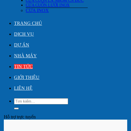
CỬA CUỐN LÁ NHÔM CN ĐỨC
CỬA CUỐN LƯỚI INOX
CỬA INOX
TRANG CHỦ
DỊCH VỤ
DỰ ÁN
NHÀ MÁY
TIN TỨC
GIỚI THIỆU
LIÊN HỆ
Tìm
kiếm:
Hỗ trợ trực tuyến