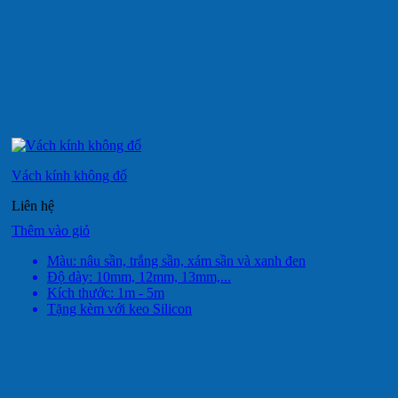
Vách kính không đố
Liên hệ
Thêm vào giỏ
Màu: nâu sần, trắng sần, xám sần và xanh đen
Độ dày: 10mm, 12mm, 13mm,...
Kích thước: 1m - 5m
Tặng kèm với keo Silicon