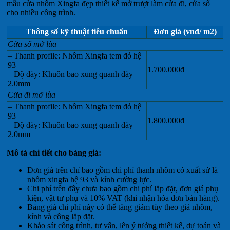
mẫu cửa nhôm Xingfa đẹp thiết kế mở trượt làm cửa đi, cửa sổ
cho nhiều công trình.
Thông số kỹ thuật tiêu chuẩn
Đơn giá (vnđ/ m2)
Cửa sổ mở lùa
– Thanh profile: Nhôm Xingfa tem đỏ hệ
93
1.700.000đ
– Độ dày: Khuôn bao xung quanh dày
2.0mm
Cửa đi mở lùa
– Thanh profile: Nhôm Xingfa tem đỏ hệ
93
1.800.000đ
– Độ dày: Khuôn bao xung quanh dày
2.0mm
Mô tả chi tiết cho bảng giá:
Đơn giá trên chỉ bao gồm chi phí thanh nhôm có xuất sứ là
nhôm xingfa hệ 93 và kính cường lực.
Chi phí trên đây chưa bao gồm chi phí lắp đặt, đơn giá phụ
kiện, vật tư phụ và 10% VAT (khi nhận hóa đơn bán hàng).
Bảng giá chi phí này có thể tăng giảm tùy theo giá nhôm,
kính và công lắp đặt.
Khảo sát công trình, tư vấn, lên ý tưởng thiết kế, dự toán và