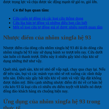
được trọng lực và chịu được tác động mạnh từ gió to, gió lớn.
Có thể bạn quan tâm:
Cửa cuốn tự động và các loại cửa thông dụng
Cửa lùa bán tự động và những điều bạn cần biết
Một số loại cửa tự động giá rẻ được nhiều người quan tâm
Nhược điểm của nhôm xingfa hệ 93
Nhược điểm của dòng cửa nhôm xingfa hệ 93 đó là do dòng cửa
nhôm xingfa hệ 93 này sử dụng bánh xe trượt trên ray. Cửa dưới
sàn luôn có thanh trượt. Điều này ít nhiều gây khó chịu khi sử
dụng những thứ như vậy.
Quét nhà, quét sàn, khi trẻ nhỏ dễ vấp ngã, chạy qua chạy lại. Nếu
để trên sàn, bụi và các mảnh vụn nhỏ sẽ rơi xuống các rãnh thấp
trên sàn. Điều này gây bất tiện khi vệ sinh và việc lắp đặt không
được thẩm mỹ. Bên cạnh những nhược điểm đó thì về cơ bản hệ
cửa kéo 93 là loại cửa có nhiều ưu điểm tuyệt vời khiến nó được
đông đảo khách hàng ưa chuộng hiện nay.
Ứng dụng của nhôm xingfa hệ 93 trong
thực tế