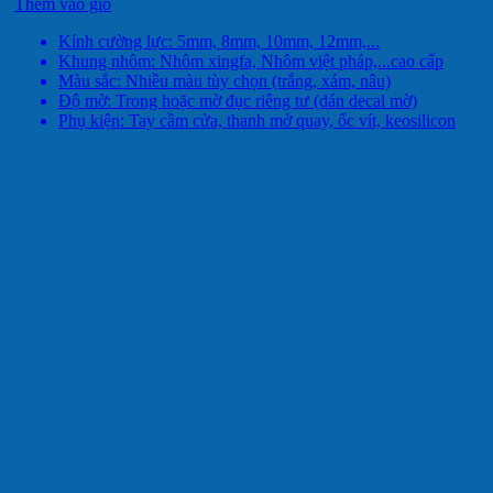
Thêm vào giỏ
Kính cường lực: 5mm, 8mm, 10mm, 12mm,...
Khung nhôm: Nhôm xingfa, Nhôm việt pháp,...cao cấp
Màu sắc: Nhiều màu tùy chọn (trắng, xám, nâu)
Độ mờ: Trong hoặc mờ đục riêng tư (dán decal mờ)
Phụ kiện: Tay cầm cửa, thanh mở quay, ốc vít, keosilicon