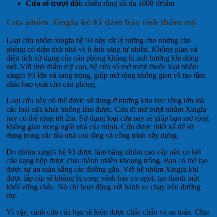
Cửa sổ trượt đôi:
chiều rộng tối đa 1000 tờ/tấm
Cửa nhôm Xingfa hệ 93 đảm bảo tính thẩm mỹ
Loại cửa nhôm xingfa hệ 93 này rất lý tưởng cho những căn
phòng có diện tích nhỏ và ít ánh sáng tự nhiên. Không gian và
diện tích sử dụng của căn phòng không bị ảnh hưởng khi đóng
mở. Với tính thẩm mỹ cao, hệ cửa sổ mở trượt thuộc loại nhôm
xingfa 93 lớn và sang trọng, giúp mở rộng không gian và tạo tầm
nhìn bao quát cho căn phòng.
Loại cửa này có thể được sử dụng ở những khu vực rộng lớn mà
các loại cửa khác không làm được. Cửa đi mở trượt nhôm Xingfa
này có thể rộng tới 2m. Sử dụng loại cửa này sẽ giúp bạn mở rộng
không gian trong ngôi nhà của mình. Cửa được thiết kế để sử
dụng trong các tòa nhà cao tầng và công trình xây dựng.
Do nhôm xingfa hệ 93 được làm bằng nhôm cao cấp nên có kết
cấu dạng hộp được chia thành nhiều khoang trống. Bạn có thể tạo
được sự an toàn bằng các đường gân. Với hệ nhôm Xingfa khi
được lắp ráp sẽ không bị cong vênh hay co ngót, tạo thành một
khối vững chắc. Nó chỉ hoạt động với bánh xe chạy trên đường
ray.
Vì vậy, cánh cửa của bạn sẽ luôn được chắc chắn và an toàn. Chịu