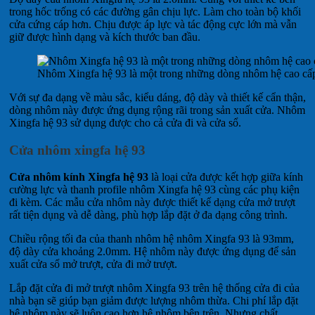
trong hốc trống có các đường gân chịu lực. Làm cho toàn bộ khối
cửa cứng cáp hơn. Chịu được áp lực và tác động cực lớn mà vẫn
giữ được hình dạng và kích thước ban đầu.
Nhôm Xingfa hệ 93 là một trong những dòng nhôm hệ cao cấ
Với sự đa dạng về màu sắc, kiểu dáng, độ dày và thiết kế cẩn thận,
dòng nhôm này được ứng dụng rộng rãi trong sản xuất cửa. Nhôm
Xingfa hệ 93 sử dụng được cho cả cửa đi và cửa sổ.
Cửa nhôm xingfa hệ 93
Cửa nhôm kính Xingfa hệ 93
là loại cửa được kết hợp giữa kính
cường lực và thanh profile nhôm Xingfa hệ 93 cùng các phụ kiện
đi kèm. Các mẫu cửa nhôm này được thiết kế dạng cửa mở trượt
rất tiện dụng và dễ dàng, phù hợp lắp đặt ở đa dạng công trình.
Chiều rộng tối đa của thanh nhôm hệ nhôm Xingfa 93 là 93mm,
độ dày cửa khoảng 2.0mm. Hệ nhôm này được ứng dụng để sản
xuất cửa sổ mở trượt, cửa đi mở trượt.
Lắp đặt cửa đi mở trượt nhôm Xingfa 93 trên hệ thống cửa đi của
nhà bạn sẽ giúp bạn giảm được lượng nhôm thừa. Chi phí lắp đặt
hệ nhôm này sẽ luôn cao hơn hệ nhôm bên trên. Nhưng chất