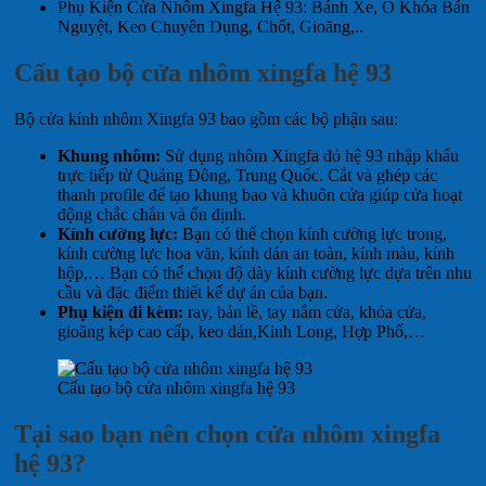
Phụ Kiện Cửa Nhôm Xingfa Hệ 93: Bánh Xe, Ổ Khóa Bán
Nguyệt, Keo Chuyên Dụng, Chốt, Gioăng,..
Cấu tạo bộ cửa nhôm xingfa hệ 93
Bộ cửa kính nhôm Xingfa 93 bao gồm các bộ phận sau:
Khung nhôm:
Sử dụng nhôm Xingfa đỏ hệ 93 nhập khẩu
trực tiếp từ Quảng Đông, Trung Quốc. Cắt và ghép các
thanh profile để tạo khung bao và khuôn cửa giúp cửa hoạt
động chắc chắn và ổn định.
Kính cường lực:
Bạn có thể chọn kính cường lực trong,
kính cường lực hoa văn, kính dán an toàn, kính màu, kính
hộp,… Bạn có thể chọn độ dày kính cường lực dựa trên nhu
cầu và đặc điểm thiết kế dự án của bạn.
Phụ kiện đi kèm:
ray, bản lề, tay nắm cửa, khóa cửa,
gioăng kép cao cấp, keo dán,Kinh Long, Hợp Phố,…
Cấu tạo bộ cửa nhôm xingfa hệ 93
Tại sao bạn nên chọn cửa nhôm xingfa
hệ 93?