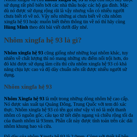
sử dụng rất phổ biến bởi các nhà thầu hoặc các hộ gia đình. Mặc
dù nó được sử dụng rộng rãi là vậy nhưng vẫn có nhiều người
chưa biết rõ về nó. Vậy nếu những ai chưa biết về cửa nhôm
xingfa hệ 93 hoặc muốn biết thêm thông tin về nó thì hãy cùng
Hùng Minh
theo dõi bài viết dưới đây nhé.
Nhôm xingfa hệ 93 là gì?
Nhôm xingfa hệ 93
cũng giống như những loại nhôm khác, tuy
nhiên về chất lượng thì nó mang những ưu điểm nổi trội hơn, do
đó khi được sử dụng làm cửa thì cửa nhôm xingfa hệ 93 có khả
năng chịu lực cao và độ dày chuẩn nên rất được nhiều người sử
dụng.
Nhôm xingfa hệ 93
Nhôm Xingfa hệ 93
là một trong những dòng nhôm hệ cao cấp.
Nó được sản xuất tại Quảng Đông, Trung Quốc với tem đỏ xác
thực. Nhôm xingfa hệ 93 có tên gọi như vậy vì nó là một thanh
nhôm có nguồn gốc, cấu tạo từ tiết diện ngang và chiều rộng tối đa
của thanh nhôm là 93mm. Phần cắt này được tính toán trên các dải
nhôm khung bao và cửa.
Độ dày của nhôm Xingfa hệ 93 là 2.0mm. Cùng với thiết kế bên