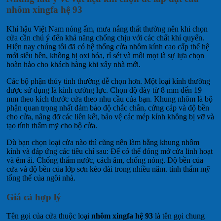
nhôm xingfa hệ 93
Khí hậu Việt Nam nóng ẩm, mưa nắng thất thường nên khi chọn
cửa cần chú ý đến khả năng chống chịu với các chất khí quyển.
Hiện nay chúng tôi đã có hệ thống cửa nhôm kính cao cấp thế hệ
mới siêu bền, không bị oxi hóa, rỉ sét và mối mọt là sự lựa chọn
hoàn hảo cho khách hàng khi xây nhà mới.
Các bộ phận thủy tinh thường dễ chọn hơn. Một loại kính thường
được sử dụng là kính cường lực. Chọn độ dày từ 8 mm đến 19
mm theo kích thước cửa theo nhu cầu của bạn. Khung nhôm là bộ
phận quan trọng nhất đảm bảo độ chắc chắn, cứng cáp và độ bền
cho cửa, nâng đỡ các liên kết, bảo vệ các mép kính không bị vỡ và
tạo tính thẩm mỹ cho bộ cửa.
Dù bạn chọn loại cửa nào thì cũng nên làm bằng khung nhôm
kính và đáp ứng các tiêu chí sau: Để có thể đóng mở cửa linh hoạt
và êm ái. Chống thấm nước, cách âm, chống nóng. Độ bền của
cửa và độ bền của lớp sơn kéo dài trong nhiều năm. tính thẩm mỹ
tổng thể của ngôi nhà.
Giá cả hợp lý
Tên gọi của cửa thuộc loại
nhôm xingfa hệ 93
là tên gọi chung