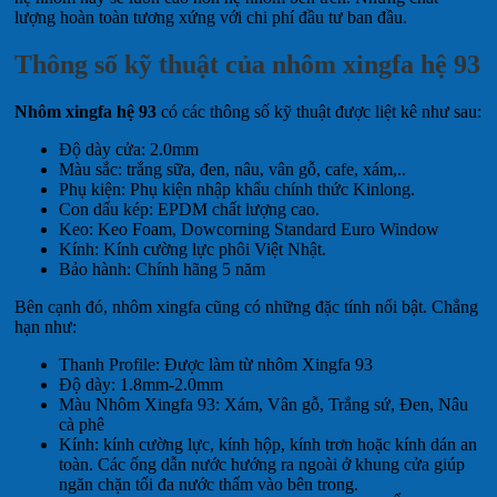
lượng hoàn toàn tương xứng với chi phí đầu tư ban đầu.
Thông số kỹ thuật của nhôm xingfa hệ 93
Nhôm xingfa hệ 93
có các thông số kỹ thuật được liệt kê như sau:
Độ dày cửa: 2.0mm
Màu sắc: trắng sữa, đen, nâu, vân gỗ, cafe, xám,..
Phụ kiện: Phụ kiện nhập khẩu chính thức Kinlong.
Con dấu kép: EPDM chất lượng cao.
Keo: Keo Foam, Dowcorning Standard Euro Window
Kính: Kính cường lực phôi Việt Nhật.
Bảo hành: Chính hãng 5 năm
Bên cạnh đó, nhôm xingfa cũng có những đặc tính nổi bật. Chẳng
hạn như:
Thanh Profile: Được làm từ nhôm Xingfa 93
Độ dày: 1.8mm-2.0mm
Màu Nhôm Xingfa 93: Xám, Vân gỗ, Trắng sứ, Đen, Nâu
cà phê
Kính: kính cường lực, kính hộp, kính trơn hoặc kính dán an
toàn. Các ống dẫn nước hướng ra ngoài ở khung cửa giúp
ngăn chặn tối đa nước thấm vào bên trong.