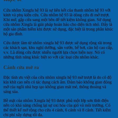
Cửa nhôm Xingfa hệ 93 là sự liên kết của thanh nhôm hệ 93 với
kính và phụ kiện cửa. Cửa nhôm hệ 93 là dòng cửa đi mở trượt.
Khi mở, gập cửa sang một bên để tiết kiệm không gian. Sử dụng
cửa nhôm Xingfa là giải pháp hoàn hảo cho diện tích nhỏ. Đây là
một sản phẩm hiếm khi được sử dụng, đặc biệt là trong phân khúc
hộ gia đình.
Cửa được làm từ nhôm xingfa hệ 93 được sử dụng rộng rãi trong
các khách sạn, khu nghỉ dưỡng, sân vườn, bể bơi, căn hộ cao cấp,
v.v. Là dòng cửa được nhiều người lựa chọn hiện nay. Nó có
những tính năng khác biệt so với các loại cửa nhôm khác.
Cánh cửa mở ra
Đặc tính ưu việt của cửa nhôm xingfa hệ 93 mở trượt là do có độ
kín khít cao nên có tác dụng cách âm. Đảm bảo không gian đóng
mở của ngôi nhà hẹp tạo không gian mát mẻ, thông thoáng và
sáng sủa.
Bề mặt của nhôm Xingfa hệ 93 được phủ một lớp sơn tĩnh điện
nên có khả năng chống lại sự oxi hóa của gió và môi trường. Có
thể thiết kế mở rộng cho cửa 4 cánh, 6 cánh và 8 cánh. Tiết kiệm
chi phí xây dựng tối đa.