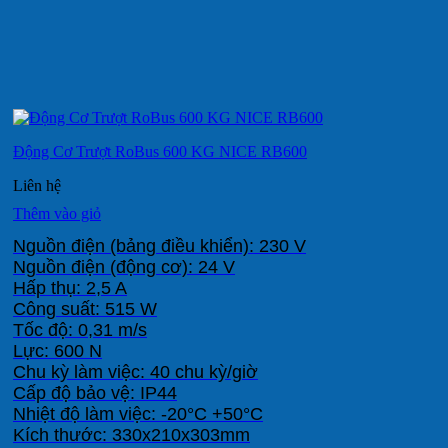
Động Cơ Trượt RoBus 600 KG NICE RB600
Liên hệ
Thêm vào giỏ
Nguồn điện (bảng điều khiển): 230 V

Nguồn điện (động cơ): 24 V

Hấp thụ: 2,5 A

Công suất: 515 W

Tốc độ: 0,31 m/s

Lực: 600 N

Chu kỳ làm việc: 40 chu kỳ/giờ

Cấp độ bảo vệ: IP44

Nhiệt độ làm việc: -20°C +50°C

Kích thước: 330x210x303mm
