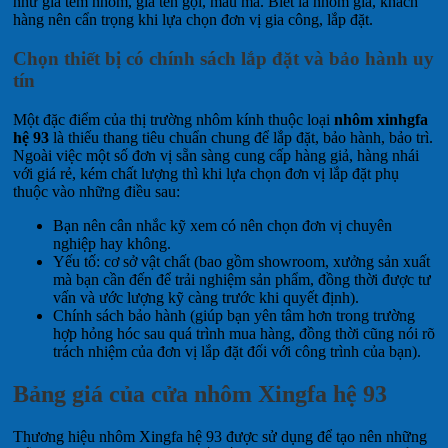
như giả tem nhôm, giả tên gọi, mẫu mã. Biết là nhôm giả, khách
hàng nên cẩn trọng khi lựa chọn đơn vị gia công, lắp đặt.
Chọn thiết bị có chính sách lắp đặt và bảo hành uy
tín
Một đặc điểm của thị trường nhôm kính thuộc loại
nhôm xinhgfa
hệ 93
là thiếu thang tiêu chuẩn chung để lắp đặt, bảo hành, bảo trì.
Ngoài việc một số đơn vị sẵn sàng cung cấp hàng giả, hàng nhái
với giá rẻ, kém chất lượng thì khi lựa chọn đơn vị lắp đặt phụ
thuộc vào những điều sau:
Bạn nên cân nhắc kỹ xem có nên chọn đơn vị chuyên
nghiệp hay không.
Yếu tố: cơ sở vật chất (bao gồm showroom, xưởng sản xuất
mà bạn cần đến để trải nghiệm sản phẩm, đồng thời được tư
vấn và ước lượng kỹ càng trước khi quyết định).
Chính sách bảo hành (giúp bạn yên tâm hơn trong trường
hợp hỏng hóc sau quá trình mua hàng, đồng thời cũng nói rõ
trách nhiệm của đơn vị lắp đặt đối với công trình của bạn).
Bảng giá của cửa nhôm Xingfa hệ 93
Thương hiệu nhôm Xingfa hệ 93 được sử dụng để tạo nên những