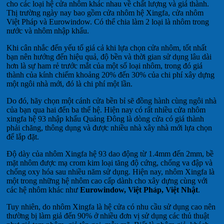
cho các loại hệ cửa nhôm khác nhau về chất lượng và giá thành.
Thị trường ngày nay bao gồm cửa nhôm hệ Xingfa, cửa nhôm
Việt Pháp và Eurowindow. Có thể chia làm 2 loại là nhôm trong
nước và nhôm nhập khẩu.
Khi cân nhắc đến yếu tố giá cả khi lựa chọn cửa nhôm, tốt nhất
bạn nên hướng đến hiệu quả, độ bền và thời gian sử dụng lâu dài
hơn là sự ham rẻ trước mắt của một số loại nhôm, trong đó giá
thành của kính chiếm khoảng 20% ​​đến 30% của chi phí xây dựng
một ngôi nhà mới, đó là chi phí một lần.
Do đó, hãy chọn một cánh cửa bền bỉ sẽ đồng hành cùng ngôi nhà
của bạn qua hai đến ba thế hệ. Hiện nay có rất nhiều cửa nhôm
xingfa hệ 93 nhập khẩu Quảng Đông là dòng cửa có giá thành
phải chăng, thông dụng và được nhiều nhà xây nhà mới lựa chọn
để lắp đặt.
Độ dày của nhôm Xingfa hệ 93 dao động từ 1.4mm đến 2mm, bề
mặt nhôm được mạ crom kim loại tăng độ cứng, chống va đập và
chống oxy hóa sau nhiều năm sử dụng. Hiện nay, nhôm Xingfa là
một trong những hệ nhôm cao cấp dành cho xây dựng cùng với
các hệ nhôm khác như
Eurowindow, Việt Pháp, Việt Nhật
.
Tuy nhiên, do nhôm Xingfa là hệ cửa có nhu cầu sử dụng cao nên
thường bị làm giả đến 90% ở nhiều đơn vị sử dụng các thủ thuật