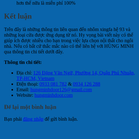
hơn thế nữa là miễn phí 100%
Kết luận
Trên đây là những thông tin liên quan đến nhôm xingfa hệ 93 và
những loại cửa được ứng dụng từ nó. Hy vọng bài viết này có thể
giúp ích được nhiều cho bạn trong việc lựa chọn nội thất cho ngôi
nhà. Nếu có bất cứ thắc mắc nào có thể liên hệ với HÙNG MINH
qua thông tin chi tiết dưới đây.
Thông tin chi tiết:
Địa chỉ:
126 Đặng Văn Ngữ, Phường 14, Quận Phú Nhuận,
TP-HCM, Vietnam
Điện thoại:
0933 081 782
&
0934 126 288
Email:
hungminhdoor126@gmail.com
Website:
hungminhdoor.com
Để lại một bình luận
Bạn phải
đăng nhập
để gửi bình luận.