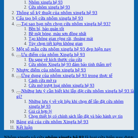
Nhôm xingfa hệ 93
Cửa nhôm xingfa hệ 93
Thông số kỹ thuật của nhôm xingfa hệ 93
Cấu tạo bộ cửa nhôm xingfa hệ 93
Tại sao bạn nên chọn cửa nhôm xingfa hệ 93?
Bền bỉ, bảo quản tốt
Bề mặt bóng, màu sơn đồng nhất
Tạo không gian rộng rãi, thoáng mát
Tùy chọn tiết kiệm không gian
Một số mẫu cửa nhôm xingfa hệ 93 đẹp hiện nay
Ưu điểm của nhôm Xingfa hệ 93
Đa sạng về kích thước của cửa
Cửa nhôm Xingfa hệ 93 đảm bảo tính thẩm mỹ
Nhược điểm của nhôm xingfa hệ 93
Ứng dụng của nhôm xingfa hệ 93 trong thực tế
Cánh cửa mở ra
Cửa mở trượt loại nhôm xingfa hệ 93
Những lưu ý cần biết khi lắp đặt cửa nhôm xingfa hệ 93 là
gì?
Những lưu ý về vật liệu khi chọn để lắp đặt cửa nhôm
xingfa hệ 93
Giá cả hợp lý
Chọn thiết bị có chính sách lắp đặt và bảo hành uy tín
Bảng giá của cửa nhôm Xingfa hệ 93
Kết luận
Nhôm xingfa và cửa
nhôm xingfa hệ 93
là loại cửa hiện nay được