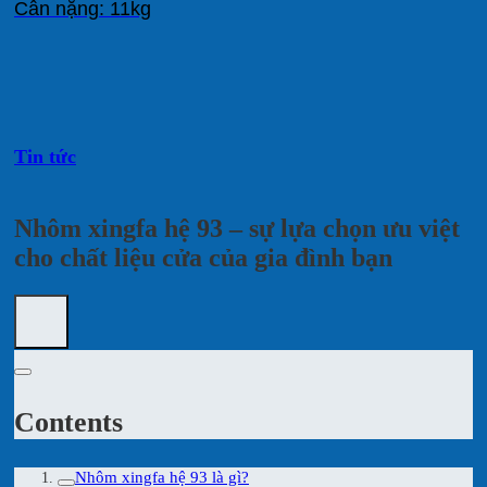
Cân nặng: 11kg
Tin tức
Nhôm xingfa hệ 93 – sự lựa chọn ưu việt
cho chất liệu cửa của gia đình bạn
Contents
Nhôm xingfa hệ 93 là gì?