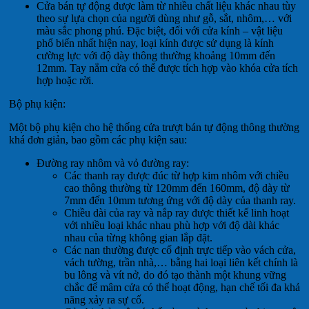
Cửa bán tự động được làm từ nhiều chất liệu khác nhau tùy
theo sự lựa chọn của người dùng như gỗ, sắt, nhôm,… với
màu sắc phong phú. Đặc biệt, đối với cửa kính – vật liệu
phổ biến nhất hiện nay, loại kính được sử dụng là kính
cường lực với độ dày thông thường khoảng 10mm đến
12mm. Tay nắm cửa có thể được tích hợp vào khóa cửa tích
hợp hoặc rời.
Bộ phụ kiện:
Một bộ phụ kiện cho hệ thống cửa trượt bán tự động thông thường
khá đơn giản, bao gồm các phụ kiện sau:
Đường ray nhôm và vỏ đường ray:
Các thanh ray được đúc từ hợp kim nhôm với chiều
cao thông thường từ 120mm đến 160mm, độ dày từ
7mm đến 10mm tương ứng với độ dày của thanh ray.
Chiều dài của ray và nắp ray được thiết kế linh hoạt
với nhiều loại khác nhau phù hợp với độ dài khác
nhau của từng không gian lắp đặt.
Các nan thường được cố định trực tiếp vào vách cửa,
vách tường, trần nhà,… bằng hai loại liên kết chính là
bu lông và vít nở, do đó tạo thành một khung vững
chắc để mâm cửa có thể hoạt động, hạn chế tối đa khả
năng xảy ra sự cố.