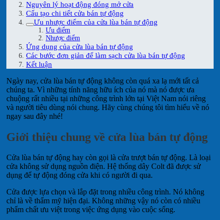
Nguyên lý hoạt động đóng mở cửa
Cấu tạo chi tiết cửa bán tự động
Ưu nhược điểm của cửa lùa bán tự động
Ưu điểm
Nhược điểm
Ứng dụng của cửa lùa bán tự động
Các bước đơn giản để làm sạch cửa lùa bán tự động
Kết luận
Ngày nay, cửa lùa bán tự động không còn quá xa lạ mới tất cả
chúng ta. Vì những tính năng hữu ích của nó mà nó được ưa
chuộng rất nhiều tại những công trình lớn tại Việt Nam nói riêng
và người tiêu dùng nói chung. Hãy cùng chúng tôi tìm hiểu về nó
ngay sau đây nhé!
Giới thiệu chung về cửa lùa bán tự động
Cửa lùa bán tự động hay còn gọi là cửa trượt bán tự động. Là loại
cửa không sử dụng nguồn điện. Hệ thống dây Colt đã được sử
dụng để tự động đóng cửa khi có người đi qua.
Cửa được lựa chọn và lắp đặt trong nhiều công trình. Nó không
chỉ là về thẩm mỹ hiện đại. Không những vậy nó còn có nhiều
phẩm chất ưu việt trong việc ứng dụng vào cuộc sống.