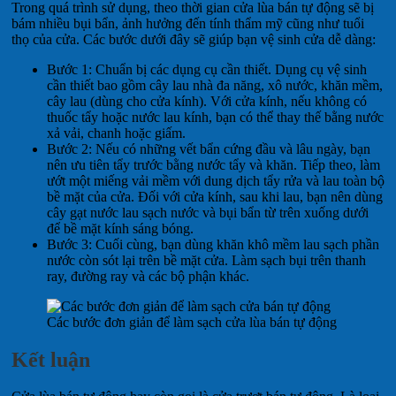
Trong quá trình sử dụng, theo thời gian cửa lùa bán tự động sẽ bị
bám nhiều bụi bẩn, ảnh hưởng đến tính thẩm mỹ cũng như tuổi
thọ của cửa. Các bước dưới đây sẽ giúp bạn vệ sinh cửa dễ dàng:
Bước 1: Chuẩn bị các dụng cụ cần thiết. Dụng cụ vệ sinh
cần thiết bao gồm cây lau nhà đa năng, xô nước, khăn mềm,
cây lau (dùng cho cửa kính). Với cửa kính, nếu không có
thuốc tẩy hoặc nước lau kính, bạn có thể thay thế bằng nước
xả vải, chanh hoặc giấm.
Bước 2: Nếu có những vết bẩn cứng đầu và lâu ngày, bạn
nên ưu tiên tẩy trước bằng nước tẩy và khăn. Tiếp theo, làm
ướt một miếng vải mềm với dung dịch tẩy rửa và lau toàn bộ
bề mặt của cửa. Đối với cửa kính, sau khi lau, bạn nên dùng
cây gạt nước lau sạch nước và bụi bẩn từ trên xuống dưới
để bề mặt kính sáng bóng.
Bước 3: Cuối cùng, bạn dùng khăn khô mềm lau sạch phần
nước còn sót lại trên bề mặt cửa. Làm sạch bụi trên thanh
ray, đường ray và các bộ phận khác.
Các bước đơn giản để làm sạch cửa lùa bán tự động
Kết luận