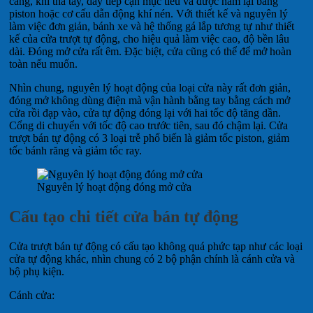
căng, khi thả tay, dây tiếp cận mục tiêu và được hãm lại bằng
piston hoặc cơ cấu dẫn động khí nén. Với thiết kế và nguyên lý
làm việc đơn giản, bánh xe và hệ thống gá lắp tương tự như thiết
kế của cửa trượt tự động, cho hiệu quả làm việc cao, độ bền lâu
dài. Đóng mở cửa rất êm. Đặc biệt, cửa cũng có thể để mở hoàn
toàn nếu muốn.
Nhìn chung, nguyên lý hoạt động của loại cửa này rất đơn giản,
đóng mở không dùng điện mà vận hành bằng tay bằng cách mở
cửa rồi đạp vào, cửa tự động đóng lại với hai tốc độ tăng dần.
Cổng di chuyển với tốc độ cao trước tiên, sau đó chậm lại. Cửa
trượt bán tự động có 3 loại trễ phổ biến là giảm tốc piston, giảm
tốc bánh răng và giảm tốc ray.
Nguyên lý hoạt động đóng mở cửa
Cấu tạo chi tiết cửa bán tự động
Cửa trượt bán tự động có cấu tạo không quá phức tạp như các loại
cửa tự động khác, nhìn chung có 2 bộ phận chính là cánh cửa và
bộ phụ kiện.
Cánh cửa: