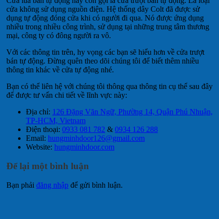
Cửa lùa bán tự động hay còn gọi là cửa trượt bán tự động. Là loại
cửa không sử dụng nguồn điện. Hệ thống dây Colt đã được sử
dụng tự động đóng cửa khi có người đi qua. Nó được ứng dụng
nhiều trong nhiều công trình, sử dụng tại những trung tâm thương
mại, công ty có đông người ra vô.
Với các thông tin trên, hy vọng các bạn sẽ hiểu hơn về cửa trượt
bán tự động. Đừng quên theo dõi chúng tôi để biết thêm nhiều
thông tin khác về cửa tự động nhé.
Bạn có thể liên hệ với chúng tôi thông qua thông tin cụ thể sau đây
để được tư vấn chi tiết về lĩnh vực này:
Địa chỉ:
126 Đặng Văn Ngữ, Phường 14, Quận Phú Nhuận,
TP-HCM, Vietnam
Điện thoại:
0933 081 782
&
0934 126 288
Email:
hungminhdoor126@gmail.com
Website:
hungminhdoor.com
Để lại một bình luận
Bạn phải
đăng nhập
để gửi bình luận.