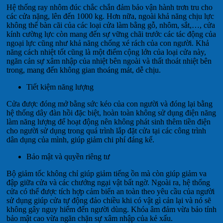
Hệ thống ray nhôm đúc chắc chắn đảm bảo vận hành trơn tru cho
các cửa nặng, lên đến 1000 kg. Hơn nữa, ngoài khả năng chịu lực
không thể bàn cãi của các loại cửa làm bằng gỗ, nhôm, sắt,…, cửa
kính cường lực còn mang đến sự vững chãi trước các tác động của
ngoại lực cũng như khả năng chống xé rách của con người. Khả
năng cách nhiệt tốt cũng là một điểm cộng lớn của loại cửa này,
ngăn cản sự xâm nhập của nhiệt bên ngoài và thất thoát nhiệt bên
trong, mang đến không gian thoáng mát, dễ chịu.
Tiết kiệm năng lượng
Cửa được đóng mở bằng sức kéo của con người và đóng lại bằng
hệ thống dây đàn hồi đặc biệt, hoàn toàn không sử dụng điện năng
làm năng lượng để hoạt động nên không phát sinh thêm tiền điện
cho người sử dụng trong quá trình lắp đặt cửa tại các công trình
dân dụng của mình, giúp giảm chi phí đáng kể.
Bảo mật và quyền riêng tư
Bộ giảm tốc không chỉ giúp giảm tiếng ồn mà còn giúp giảm va
đập giữa cửa và các chướng ngại vật bất ngờ. Ngoài ra, hệ thống
cửa có thể được tích hợp cảm biến an toàn theo yêu cầu của người
sử dụng giúp cửa tự động đảo chiều khi có vật gì cản lại và nó sẽ
không gây nguy hiểm đến người dùng. Khóa âm đảm vừa bảo tính
bảo mật cao vừa ngăn chặn sự xâm nhập của kẻ xấu.