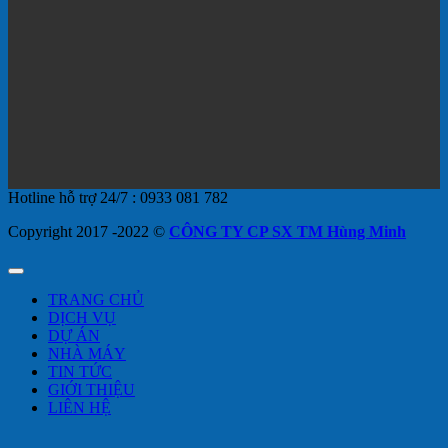
Hotline hỗ trợ 24/7 : 0933 081 782
Copyright 2017 -2022 ©
CÔNG TY CP SX TM Hùng Minh
TRANG CHỦ
DỊCH VỤ
DỰ ÁN
NHÀ MÁY
TIN TỨC
GIỚI THIỆU
LIÊN HỆ