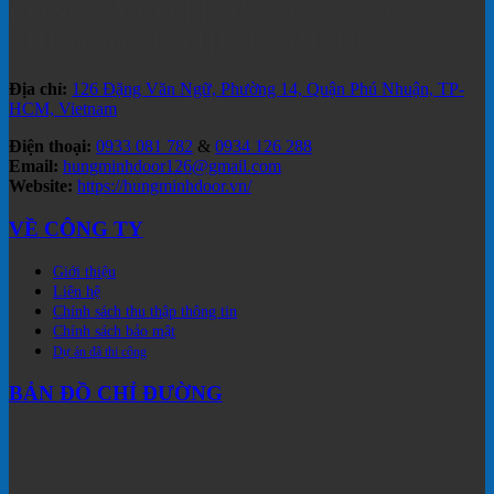
CÔNG TY CỔ PHẦN SẢN XUẤT
THƯƠNG MẠI HÙNG MINH
Địa chỉ:
126 Đặng Văn Ngữ, Phường 14, Quận Phú Nhuận, TP-
HCM, Vietnam
Điện thoại:
0933 081 782
&
0934 126 288
Email:
hungminhdoor126@gmail.com
Website:
https://hungminhdoor.vn/
VỀ CÔNG TY
Giới thiệu
Liên hệ
Chính sách thu thập thông tin
Chính sách bảo mật
Dự án đã thi công
BẢN ĐỒ CHỈ ĐƯỜNG