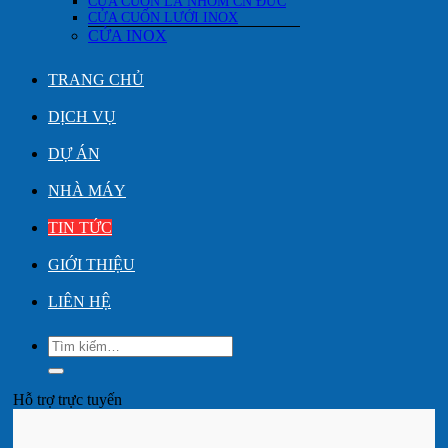
CỬA CUỐN LÁ NHÔM CN ĐỨC
CỬA CUỐN LƯỚI INOX
CỬA INOX
TRANG CHỦ
DỊCH VỤ
DỰ ÁN
NHÀ MÁY
TIN TỨC
GIỚI THIỆU
LIÊN HỆ
Tìm
kiếm:
Hỗ trợ trực tuyến