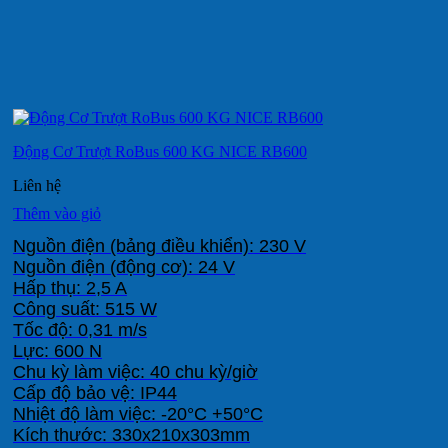
Động Cơ Trượt RoBus 600 KG NICE RB600
Liên hệ
Thêm vào giỏ
Nguồn điện (bảng điều khiển): 230 V

Nguồn điện (động cơ): 24 V

Hấp thụ: 2,5 A

Công suất: 515 W

Tốc độ: 0,31 m/s

Lực: 600 N

Chu kỳ làm việc: 40 chu kỳ/giờ

Cấp độ bảo vệ: IP44

Nhiệt độ làm việc: -20°C +50°C

Kích thước: 330x210x303mm
