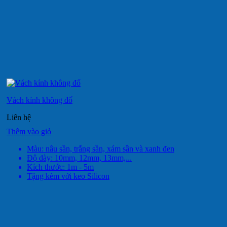
Vách kính không đố
Liên hệ
Thêm vào giỏ
Màu: nâu sần, trắng sần, xám sần và xanh đen
Độ dày: 10mm, 12mm, 13mm,...
Kích thước: 1m - 5m
Tặng kèm với keo Silicon