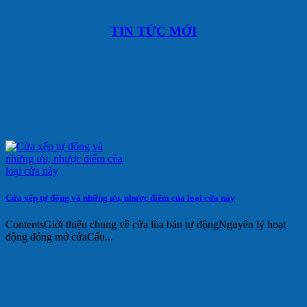
TIN TỨC MỚI
Cửa xếp tự động và những ưu, nhược điểm của loại cửa này
ContentsGiới thiệu chung về cửa lùa bán tự độngNguyên lý hoạt
động đóng mở cửaCấu...