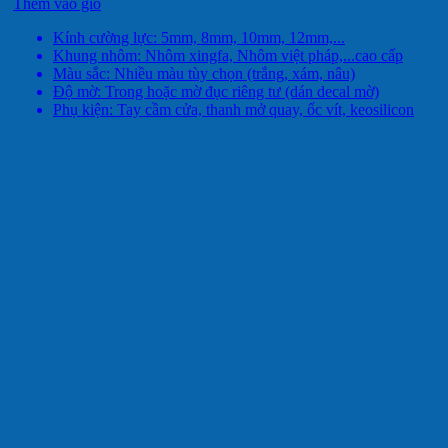
Thêm vào giỏ
Kính cường lực: 5mm, 8mm, 10mm, 12mm,...
Khung nhôm: Nhôm xingfa, Nhôm việt pháp,...cao cấp
Màu sắc: Nhiều màu tùy chọn (trắng, xám, nâu)
Độ mờ: Trong hoặc mờ đục riêng tư (dán decal mờ)
Phụ kiện: Tay cầm cửa, thanh mở quay, ốc vít, keosilicon