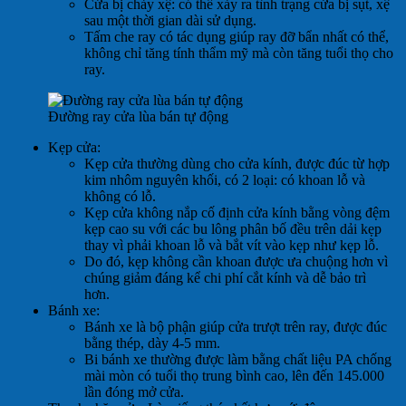
Cửa bị chảy xệ: có thể xảy ra tình trạng cửa bị sụt, xệ
sau một thời gian dài sử dụng.
Tấm che ray có tác dụng giúp ray đỡ bẩn nhất có thể,
không chỉ tăng tính thẩm mỹ mà còn tăng tuổi thọ cho
ray.
Đường ray cửa lùa bán tự động
Kẹp cửa:
Kẹp cửa thường dùng cho cửa kính, được đúc từ hợp
kim nhôm nguyên khối, có 2 loại: có khoan lỗ và
không có lỗ.
Kẹp cửa không nắp cố định cửa kính bằng vòng đệm
kẹp cao su với các bu lông phân bố đều trên dải kẹp
thay vì phải khoan lỗ và bắt vít vào kẹp như kẹp lỗ.
Do đó, kẹp không cần khoan được ưa chuộng hơn vì
chúng giảm đáng kể chi phí cắt kính và dễ bảo trì
hơn.
Bánh xe:
Bánh xe là bộ phận giúp cửa trượt trên ray, được đúc
bằng thép, dày 4-5 mm.
Bi bánh xe thường được làm bằng chất liệu PA chống
mài mòn có tuổi thọ trung bình cao, lên đến 145.000
lần đóng mở cửa.