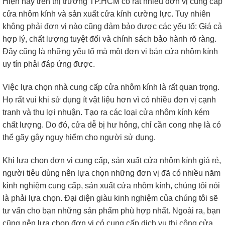
Hiện nay trên thị trường TP.HCM có rất nhiều đơn vị cung cấp
cửa nhôm kính và sản xuất cửa kính cường lực. Tuy nhiên
không phải đơn vị nào cũng đảm bảo được các yếu tố: Giá cả
hợp lý, chất lượng tuyệt đối và chính sách bảo hành rõ ràng.
Đây cũng là những yếu tố mà một đơn vị bán cửa nhôm kính
uy tín phải đáp ứng được.
Việc lựa chọn nhà cung cấp cửa nhôm kính là rất quan trọng.
Họ rất vui khi sử dụng ít vật liệu hơn vì có nhiều đơn vị cạnh
tranh và thu lợi nhuận. Tạo ra các loại cửa nhôm kính kém
chất lượng. Do đó, cửa dễ bị hư hỏng, chỉ cần cong nhẹ là có
thể gãy gây nguy hiểm cho người sử dụng.
Khi lựa chọn đơn vị cung cấp, sản xuất cửa nhôm kính giá rẻ,
người tiêu dùng nên lựa chọn những đơn vị đã có nhiều năm
kinh nghiệm cung cấp, sản xuất cửa nhôm kính, chúng tôi nói
là phải lựa chọn. Đại diện giàu kinh nghiệm của chúng tôi sẽ
tư vấn cho bạn những sản phẩm phù hợp nhất. Ngoài ra, bạn
cũng nên lựa chọn đơn vị có cung cấp dịch vụ thi công cửa