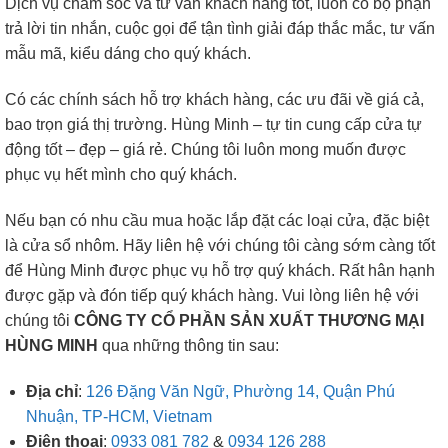
Dịch vụ chăm sóc và tư vấn khách hàng tốt, luôn có bộ phận
trả lời tin nhắn, cuộc gọi để tận tình giải đáp thắc mắc, tư vấn
mẫu mã, kiểu dáng cho quý khách.
Có các chính sách hỗ trợ khách hàng, các ưu đãi về giá cả,
bao trọn giá thị trường. Hùng Minh – tự tin cung cấp cửa tự
động tốt – đẹp – giá rẻ. Chúng tôi luôn mong muốn được
phục vụ hết mình cho quý khách.
Nếu bạn có nhu cầu mua hoặc lắp đặt các loại cửa, đặc biệt
là cửa sổ nhôm. Hãy liên hệ với chúng tôi càng sớm càng tốt
để Hùng Minh được phục vụ hỗ trợ quý khách. Rất hân hạnh
được gặp và đón tiếp quý khách hàng. Vui lòng liên hệ với
chúng tôi
CÔNG TY CỔ PHẦN SẢN XUẤT THƯƠNG MẠI
HÙNG MINH
qua những thông tin sau:
Địa chỉ
:
126 Đặng Văn Ngữ, Phường 14, Quận Phú
Nhuận, TP-HCM, Vietnam
Điện thoại
:
0933 081 782
&
0934 126 288