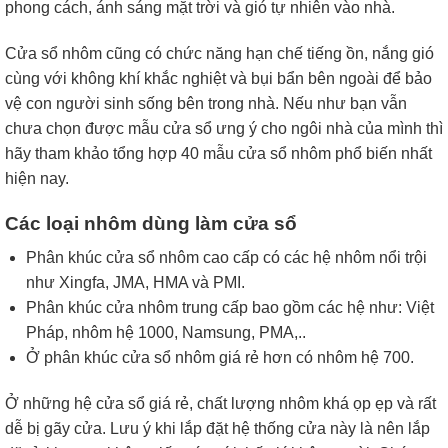
phong cách, ánh sáng mặt trời và gió tự nhiên vào nhà.
Cửa sổ nhôm cũng có chức năng hạn chế tiếng ồn, nắng gió
cùng với không khí khắc nghiệt và bụi bẩn bên ngoài để bảo
vệ con người sinh sống bên trong nhà. Nếu như bạn vẫn
chưa chọn được mẫu cửa sổ ưng ý cho ngôi nhà của mình thì
hãy tham khảo tổng hợp 40 mẫu cửa sổ nhôm phổ biến nhất
hiện nay.
Các loại nhôm dùng làm cửa sổ
Phân khúc cửa sổ nhôm cao cấp có các hệ nhôm nổi trội
như Xingfa, JMA, HMA và PMI.
Phân khúc cửa nhôm trung cấp bao gồm các hệ như: Việt
Pháp, nhôm hệ 1000, Namsung, PMA,..
Ở phân khúc cửa sổ nhôm giá rẻ hơn có nhôm hệ 700.
Ở những hệ cửa sổ giá rẻ, chất lượng nhôm khá ọp ẹp và rất
dễ bị gãy cửa. Lưu ý khi lắp đặt hệ thống cửa này là nên lắp