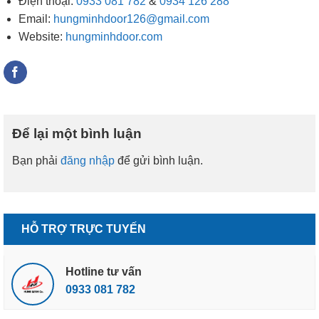
Điện thoại:
0933 081 782
&
0934 126 288
Email:
hungminhdoor126@gmail.com
Website:
hungminhdoor.com
Để lại một bình luận
Bạn phải
đăng nhập
để gửi bình luận.
HỖ TRỢ TRỰC TUYẾN
Hotline tư vấn
0933 081 782