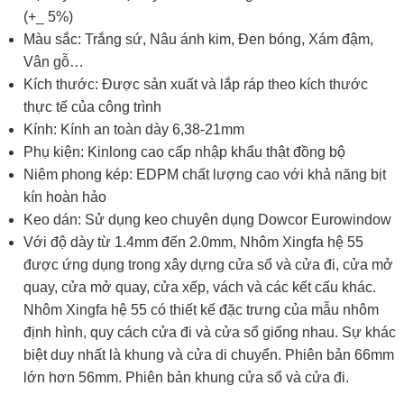
(+_ 5%)
Màu sắc: Trắng sứ, Nâu ánh kim, Đen bóng, Xám đậm,
Vân gỗ…
Kích thước: Được sản xuất và lắp ráp theo kích thước
thực tế của công trình
Kính: Kính an toàn dày 6,38-21mm
Phụ kiện: Kinlong cao cấp nhập khẩu thật đồng bộ
Niêm phong kép: EDPM chất lượng cao với khả năng bịt
kín hoàn hảo
Keo dán: Sử dụng keo chuyên dụng Dowcor Eurowindow
Với độ dày từ 1.4mm đến 2.0mm, Nhôm Xingfa hệ 55
được ứng dụng trong xây dựng cửa sổ và cửa đi, cửa mở
quay, cửa mở quay, cửa xếp, vách và các kết cấu khác.
Nhôm Xingfa hệ 55 có thiết kế đặc trưng của mẫu nhôm
định hình, quy cách cửa đi và cửa sổ giống nhau. Sự khác
biệt duy nhất là khung và cửa di chuyển. Phiên bản 66mm
lớn hơn 56mm. Phiên bản khung cửa sổ và cửa đi.