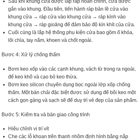
Sau khi khung cửa được lắp ráp hoàn chỉnh, cửa được
gắn vào khung. Đầu tiên, tiến hành ráp bản lề cửa vào
khung cửa → ráp cửa vào khung cửa → ráp kính vào
khung cửa → ráp gioăng để đảm bảo độ kín khít của cửa.
Cuối cùng là lắp hệ thống phụ kiện cửa bao gồm ổ khóa,
lõi chìa, tay nắm, khoen và chốt ngoài.
Bươc 4: Xử lý chống thấm
Bơm keo xốp vào các cạnh khung, vách từ trong ra ngoài,
để keo khô và cạo bỏ keo thừa.
Bơm keo silicon chuyên dụng bọc ngoài lớp xốp chống
thấm. Một bàn chải đặc biệt được sử dụng để bôi keo một
cách gọn gàng và sạch sẽ để duy trì vẻ đẹp của sản phẩm.
Bước 5: Kiểm tra và bàn giao công trình
Hiệu chỉnh vị trí vít
Che các lỗ khoan trên thanh nhôm định hình bằng nắp