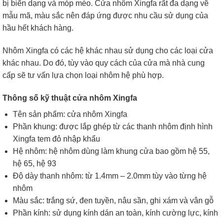
bị biến dạng và móp méo. Cửa nhôm Xingfa rất đa dạng về
mẫu mã, màu sắc nên đáp ứng được nhu cầu sử dụng của
hầu hết khách hàng.
Nhôm Xingfa có các hệ khác nhau sử dụng cho các loại cửa
khác nhau. Do đó, tùy vào quy cách của cửa mà nhà cung
cấp sẽ tư vấn lựa chọn loại nhôm hệ phù hợp.
Thông số kỹ thuật cửa nhôm Xingfa
Tên sản phẩm: cửa nhôm Xingfa
Phần khung: được lắp ghép từ các thanh nhôm định hình
Xingfa tem đỏ nhập khẩu
Hệ nhôm: hệ nhôm dùng làm khung cửa bao gồm hệ 55,
hệ 65, hệ 93
Độ dày thanh nhôm: từ 1.4mm – 2.0mm tùy vào từng hệ
nhôm
Màu sắc: trắng sứ, đen tuyền, nâu sần, ghi xám và vân gỗ
Phần kính: sử dụng kính dán an toàn, kính cường lực, kính