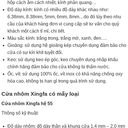
hộp cách âm cách nhiệt, kính phản quang…
Độ dày kính: kính có nhiều độ dày khác nhau như:
6.38mm, 8.38mm, 5mm, 6mm, 8mm…do đó tùy theo nhu
cầu của khách hàng đơn vị cung cấp sẽ tư vấn cho quý
khách một cách tỉ mỉ, chi tiết.
Màu sắc kính: trắng trong, trắng mờ, xanh, đen….
Gioăng: sử dụng hệ gioăng kép chuyên dụng đảm bảo cho
cửa có sự kín khít tuyệt đối.
Keo: sử dụng keo ép góc, keo chuyên dụng nhập khẩu
chính hãng đảm bảo cho cửa không bị thấm nước.
Ốc, vít: sử dụng 100% ốc, vít inox có khả năng chống oxy
hóa cao, không bị han gỉ trong quá trình sử dụng.
Cửa nhôm Xingfa có mấy loại
Cửa nhôm Xingfa hệ 55
Thông số kỹ thuật:
Độ dày nhôm: độ dày thân và khung cửa 1.4 mm – 2.0 mm