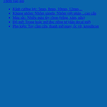
Thêm vào giỏ
Kính cường lực: 5mm, 8mm, 10mm, 12mm,...
Khung nhôm: Nhôm xingfa, Nhôm việt pháp,...cao cấp
Màu sắc: Nhiều màu tùy chọn (trắng, xám, nâu)
Độ mờ: Trong hoặc mờ đục riêng tư (dán decal mờ)
Phụ kiện: Tay cầm cửa, thanh mở quay, ốc vít, keosilicon