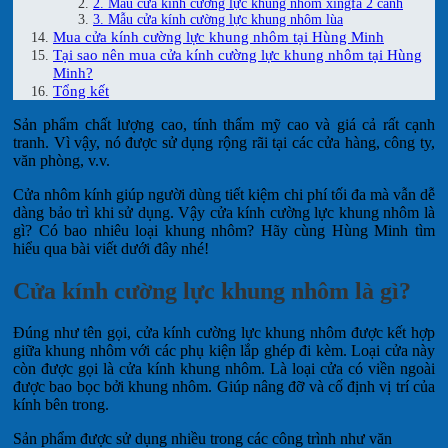
2. Mẫu cửa kính cường lực khung nhôm xingfa 2 cánh
3. Mẫu cửa kính cường lực khung nhôm lùa
Mua cửa kính cường lực khung nhôm tại Hùng Minh
Tại sao nên mua cửa kính cường lực khung nhôm tại Hùng
Minh?
Tổng kết
Sản phẩm chất lượng cao, tính thẩm mỹ cao và giá cả rất cạnh
tranh. Vì vậy, nó được sử dụng rộng rãi tại các cửa hàng, công ty,
văn phòng, v.v.
Cửa nhôm kính giúp người dùng tiết kiệm chi phí tối đa mà vẫn dễ
dàng bảo trì khi sử dụng. Vậy cửa kính cường lực khung nhôm là
gì? Có bao nhiêu loại khung nhôm? Hãy cùng Hùng Minh tìm
hiểu qua bài viết dưới đây nhé!
Cửa kính cường lực khung nhôm là gì?
Đúng như tên gọi, cửa kính cường lực khung nhôm được kết hợp
giữa khung nhôm với các phụ kiện lắp ghép đi kèm. Loại cửa này
còn được gọi là cửa kính khung nhôm. Là loại cửa có viền ngoài
được bao bọc bởi khung nhôm. Giúp nâng đỡ và cố định vị trí của
kính bên trong.
Sản phẩm được sử dụng nhiều trong các công trình như văn