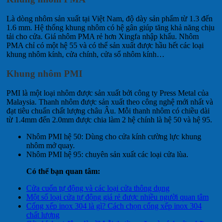
Là dòng nhôm sản xuất tại Việt Nam, độ dày sản phẩm từ 1.3 đến
1.6 mm. Hệ thống khung nhôm có hệ gân giúp tăng khả năng chịu
tải cho cửa. Giá nhôm PMA rẻ hơn Xingfa nhập khẩu. Nhôm
PMA chỉ có một hệ 55 và có thể sản xuất được hầu hết các loại
khung nhôm kính, cửa chính, cửa sổ nhôm kính…
Khung nhôm PMI
PMI là một loại nhôm được sản xuất bởi công ty Press Metal của
Malaysia. Thanh nhôm được sản xuất theo công nghệ mới nhất và
đạt tiêu chuẩn chất lượng châu Âu. Mỗi thanh nhôm có chiều dài
từ 1.4mm đến 2.0mm được chia làm 2 hệ chính là hệ 50 và hệ 95.
Nhôm PMI hệ 50: Dùng cho cửa kính cường lực khung
nhôm mở quay.
Nhôm PMI hệ 95: chuyên sản xuất các loại cửa lùa.
Có thể bạn quan tâm:
Cửa cuốn tự động và các loại cửa thông dụng
Một số loại cửa tự động giá rẻ được nhiều người quan tâm
Cổng xếp inox 304 là gì? Cách chọn cổng xếp inox 304
chất lượng