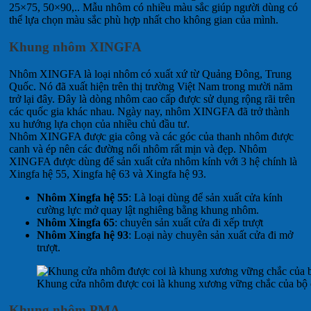
25×75, 50×90,.. Mẫu nhôm có nhiều màu sắc giúp người dùng có
thể lựa chọn màu sắc phù hợp nhất cho không gian của mình.
Khung nhôm XINGFA
Nhôm XINGFA là loại nhôm có xuất xứ từ Quảng Đông, Trung
Quốc. Nó đã xuất hiện trên thị trường Việt Nam trong mười năm
trở lại đây. Đây là dòng nhôm cao cấp được sử dụng rộng rãi trên
các quốc gia khác nhau. Ngày nay, nhôm XINGFA đã trở thành
xu hướng lựa chọn của nhiều chủ đầu tư.
Nhôm XINGFA được gia công và các góc của thanh nhôm được
canh và ép nên các đường nối nhôm rất mịn và đẹp. Nhôm
XINGFA được dùng để sản xuất cửa nhôm kính với 3 hệ chính là
Xingfa hệ 55, Xingfa hệ 63 và Xingfa hệ 93.
Nhôm Xingfa hệ 55
: Là loại dùng để sản xuất cửa kính
cường lực mở quay lật nghiêng bằng khung nhôm.
Nhôm Xingfa 65
: chuyên sản xuất cửa đi xếp trượt
Nhôm Xingfa hệ 93
: Loại này chuyên sản xuất cửa đi mở
trượt.
Khung cửa nhôm được coi là khung xương vững chắc của bộ
Khung nhôm PMA