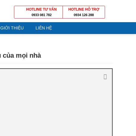
HOTLINE TƯ VẤN
HOTLINE HỖ TRỢ
0933 081 782
0934 126 288
GIỚI THIỆU
LIÊN HỆ
u của mọi nhà