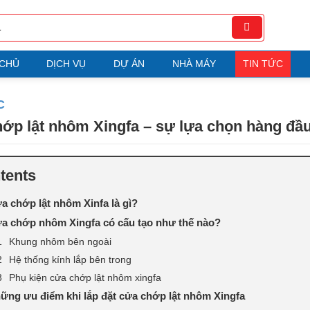
 CHỦ
DỊCH VỤ
DỰ ÁN
NHÀ MÁY
TIN TỨC
C
ớp lật nhôm Xingfa – sự lựa chọn hàng đầ
tents
a chớp lật nhôm Xinfa là gì?
a chớp nhôm Xingfa có cấu tạo như thế nào?
Khung nhôm bên ngoài
Hệ thống kính lắp bên trong
Phụ kiện cửa chớp lật nhôm xingfa
ững ưu điểm khi lắp đặt cửa chớp lật nhôm Xingfa