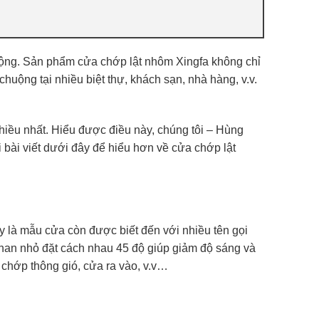
ộng. Sản phẩm cửa chớp lật nhôm Xingfa không chỉ
uộng tại nhiều biệt thự, khách sạn, nhà hàng, v.v.
nhiều nhất. Hiểu được điều này, chúng tôi – Hùng
õi bài viết dưới đây để hiểu hơn về cửa chớp lật
y là mẫu cửa còn được biết đến với nhiều tên gọi
c nan nhỏ đặt cách nhau 45 độ giúp giảm độ sáng và
chớp thông gió, cửa ra vào, v.v…