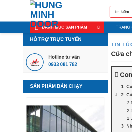
Bỏ
Tìm
qua
kiếm:
nội
dung
DANH MỤC SẢN PHẨM
TRANG
HỖ TRỢ TRỰC TUYẾN
TIN TỨ
Cửa ch
Hotline tư vấn
0933 081 782
Con
SẢN PHẨM BÁN CHẠY
Cử
Cử
Nh