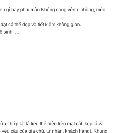
en gỉ hay phai màu Không cong vênh, phồng, méo,
ặt có thể đẹp và tiết kiệm không gian.
ệ sinh. …
a chớp lật lá liễu thể hiện trên mặt cắt, kẹp lá và
o yêu cầu của gia chủ, tư nhân, khách hàng). Khung