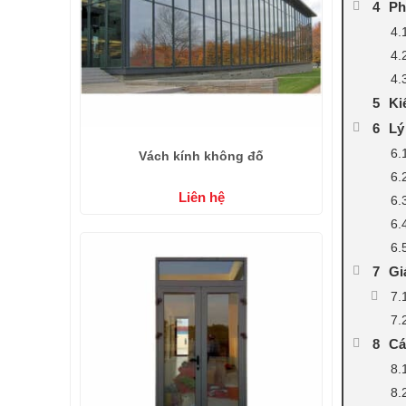
Ph
Ki
Lý
Vách kính không đố
Liên hệ
Gi
Cá