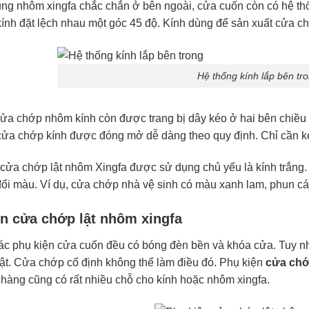
ng nhôm xingfa chắc chắn ở bên ngoài, cửa cuốn còn có hệ th
ính đặt lệch nhau một góc 45 độ. Kính dùng để sản xuất cửa ch
Hệ thống kính lắp bên tr
cửa chớp nhôm kính còn được trang bị dây kéo ở hai bên chiều
cửa chớp kính được đóng mở dễ dàng theo quy định. Chỉ cần k
cửa chớp lật nhôm Xingfa được sử dụng chủ yếu là kính trắng. Tu
 đổi màu. Ví dụ, cửa chớp nhà vệ sinh có màu xanh lam, phun cát,
ện cửa chớp lật nhôm xingfa
ác phụ kiện cửa cuốn đều có bóng đèn bền và khóa cửa. Tuy nh
ật. Cửa chớp cố định không thể làm điều đó. Phụ kiện
cửa chớ
 hàng cũng có rất nhiều chỗ cho kính hoặc nhôm xingfa.