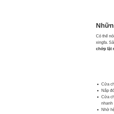
Những
Có thể nó
xingfa. S
chớp lật
Cửa ch
Nắp đón
Cửa ch
nhanh 
Nhờ hệ