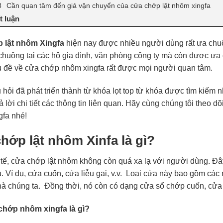
Cần quan tâm đến giá vận chuyển của cửa chớp lật nhôm xingfa
t luận
 lật nhôm Xingfa
hiện nay được nhiều người dùng rất ưa chu
huộng tại các hộ gia đình, văn phòng công ty mà còn được ưa ch
ủ đề về cửa chớp nhôm xingfa rất được mọi người quan tâm.
 hỏi đã phát triển thành từ khóa lọt top từ khóa được tìm kiếm 
ả lời chi tiết các thông tin liên quan. Hãy cùng chúng tôi theo d
fa nhé!
hớp lật nhôm Xinfa là gì?
 tế, cửa chớp lật nhôm không còn quá xa lạ với người dùng. Đâ
. Ví dụ, cửa cuốn, cửa liễu gai, v.v. Loại cửa này bao gồm cá
hà chúng ta. Đồng thời, nó còn có dạng cửa sổ chớp cuốn, cửa 
chớp nhôm xingfa là gì?