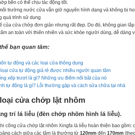
ớp bền có thể chịu tác động tốt.
môi trường nước cửa vẫn giữ nguyên hình dạng và không bị ho
g quá trình sử dụng
kế của cửa chớp đơn giản nhưng rất đẹp. Do đó, không gian lắp đ
ẩm an toàn với thiên nhiên và sức khỏe người dùng, dễ dàng v
thể bạn quan tâm:
ốn tự động và các loại cửa thông dụng
 loại cửa tự động giá rẻ được nhiều người quan tâm
ng xếp trượt là gì? Những ưu điểm nổi bật của nó
nh tự động là gì? Lỗi thường gặp và cách sửa chữa tại nhà
loại cửa chớp lật nhôm
ng trí lá liễu (đèn chớp nhôm hình lá liễu).
thi công cửa chớp lật nhôm Xingfa lá liễu hoàn thiện bao gồm: cử
oảng cách giữa các tâm lá thường từ
120mm
đến
170mm
(the