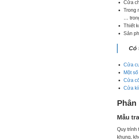
Cửa ch
Trong 
… tron
Thiết 
Sản ph
Có 
Cửa cu
Một số
Cửa cổ
Cửa kí
Phân 
Mẫu tra
Quy trình 
khung, kh