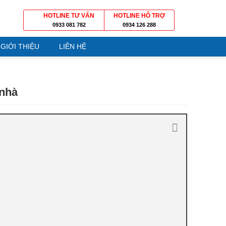
HOTLINE TƯ VẤN
HOTLINE HỖ TRỢ
0933 081 782
0934 126 288
GIỚI THIỆU
LIÊN HỆ
 nhà