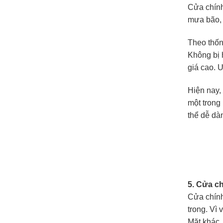
Cửa chính
mưa bão, 
Theo thốn
Không bị 
giá cao. 
Hiện nay,
một trong
thể dễ dàn
5. Cửa c
Cửa chính
trong. Vì
Mặt khác,