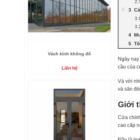
Cá
Mu
Tổ
Vách kính không đố
Ngày nay 
cầu của c
Liên hệ
Và với nh
và săn đó
Giới 
Cửa chính
cao cấp nằ
Đây là lo