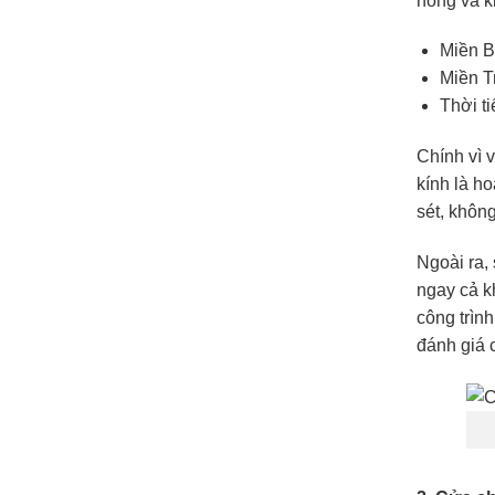
nóng và k
Miền B
Miền T
Thời t
Chính vì 
kính là h
sét, khôn
Ngoài ra,
ngay cả k
công trìn
đánh giá 