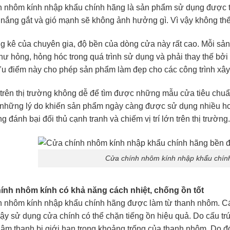
 nhôm kính nhập khẩu chính hãng là sản phẩm sử dụng được trong
nắng gắt và gió mạnh sẽ không ảnh hưởng gì. Vì vậy không th
g kê của chuyên gia, độ bền của dòng cửa này rất cao. Mỗi sản 
hư hỏng, hỏng hóc trong quá trình sử dụng và phải thay thế b
Ưu điểm này cho phép sản phẩm làm đẹp cho các công trình xây
 trên thị trường không dễ để tìm được những mẫu cửa tiêu chu
 những lý do khiến sản phẩm ngày càng được sử dụng nhiều hơn
g đánh bại đối thủ cạnh tranh và chiếm vị trí lớn trên thị trường.
Cửa chính nhôm kính nhập khẩu chín
hính nhôm kính có khả năng cách nhiệt, chống ồn tốt
 nhôm kính nhập khẩu chính hãng được làm từ thanh nhôm. Các
 vậy sử dụng cửa chính có thể chặn tiếng ồn hiệu quả. Do cấu tr
 âm thanh bị giới hạn trong khoảng trống của thanh nhôm. Do đó