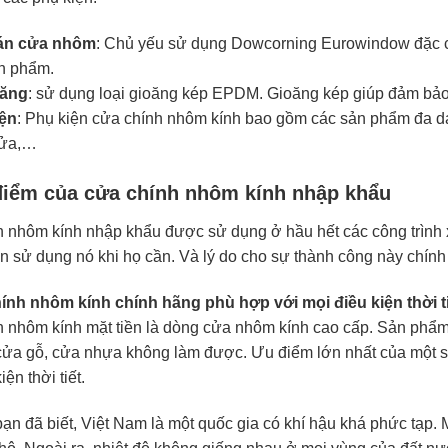
án cửa nhôm
: Chủ yếu sử dụng Dowcorning Eurowindow đặc c
n phẩm.
oăng
: sử dụng loại gioăng kép EPDM. Gioăng kép giúp đảm bảo a
iện
: Phụ kiện cửa chính nhôm kính bao gồm các sản phẩm đa d
cửa,…
điểm của cửa chính nhôm kính nhập khẩu
 nhôm kính nhập khẩu được sử dụng ở hầu hết các công trình x
 sử dụng nó khi họ cần. Và lý do cho sự thành công này chính 
ính nhôm kính chính hãng phù hợp với mọi điều kiện thời t
 nhôm kính mặt tiền là dòng cửa nhôm kính cao cấp. Sản phẩm
ửa gỗ, cửa nhựa không làm được. Ưu điểm lớn nhất của một sả
iện thời tiết.
ạn đã biết, Việt Nam là một quốc gia có khí hậu khá phức tạp.