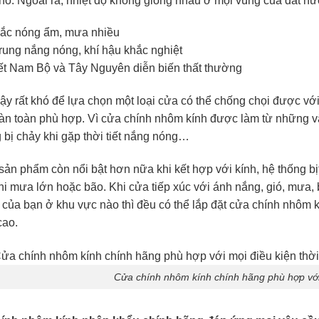
hô. Ngoài ra, nhiệt độ không giống nhau ở mọi vùng của đất nư
ắc nóng ẩm, mưa nhiều
rung nắng nóng, khí hậu khắc nghiệt
iết Nam Bộ và Tây Nguyên diễn biến thất thường
vậy rất khó để lựa chọn một loại cửa có thể chống chọi được vớ
oàn toàn phù hợp. Vì cửa chính nhôm kính được làm từ những vậ
g bị chảy khi gặp thời tiết nắng nóng…
 sản phẩm còn nổi bật hơn nữa khi kết hợp với kính, hệ thống bị
hi mưa lớn hoặc bão. Khi cửa tiếp xúc với ánh nắng, gió, mưa
h của bạn ở khu vực nào thì đều có thể lắp đặt cửa chính nhôm
cao.
Cửa chính nhôm kính chính hãng phù hợp với m