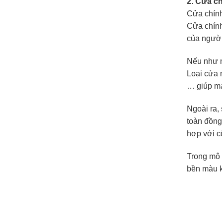
2. Cửa c
Cửa chính
Cửa chính
của người
Nếu như n
Loại cửa 
… giúp ma
Ngoài ra,
toàn đồng
hợp với c
Trong mô 
bền màu k