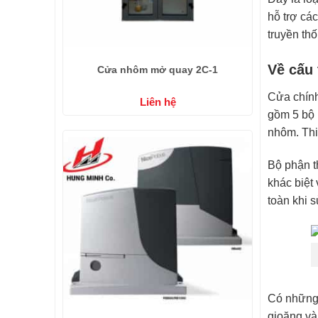
hỗ trợ cá
truyền th
Về cấu 
Cửa nhôm mở quay 2C-1
Cửa chính
Liên hệ
gồm 5 bộ 
nhôm. Thi
Bộ phận t
khác biệt
toàn khi 
Có những 
gioăng và