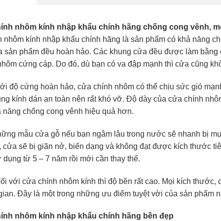
hính nhôm kính nhập khẩu chính hãng chống cong vênh, mố
 nhôm kính nhập khẩu chính hãng là sản phẩm có khả năng chịu 
của sản phẩm đều hoàn hảo. Các khung cửa đều được làm bằng c
nhôm cứng cáp. Do đó, dù bạn có va đập mạnh thì cửa cũng kh
với độ cứng hoàn hảo, cửa chính nhôm có thể chịu sức gió mạn
ng kính dán an toàn nên rất khó vỡ. Độ dày của cửa chính nhô
 năng chống cong vênh hiệu quả hơn.
hững mẫu cửa gỗ nếu bạn ngâm lâu trong nước sẽ nhanh bị mục 
, cửa sẽ bị giãn nở, biến dạng và không đạt được kích thước ti
 dụng từ 5 – 7 năm rồi mới cần thay thế.
ối với cửa chính nhôm kính thì độ bền rất cao. Mọi kích thước, c
 gian. Đây là một trong những ưu điểm tuyệt vời của sản phẩm n
hính nhôm kính nhập khẩu chính hãng bền đẹp