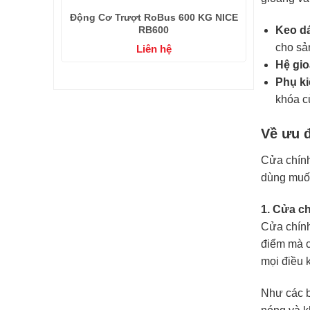
Động Cơ Trượt RoBus 600 KG NICE
RB600
Keo d
cho sả
Liên hệ
Hệ gi
Phụ k
khóa 
Về ưu 
Cửa chính
dùng muốn
1. Cửa ch
Cửa chính
điểm mà c
mọi điều k
Như các b