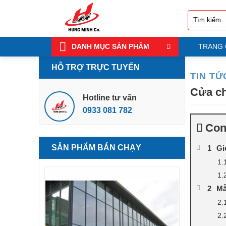
Bỏ
Tìm
qua
kiếm:
nội
dung
DANH MỤC SẢN PHẨM
TRANG
HỖ TRỢ TRỰC TUYẾN
TIN TỨ
Cửa ch
Hotline tư vấn
0933 081 782
Con
SẢN PHẨM BÁN CHẠY
Gi
Mẫ